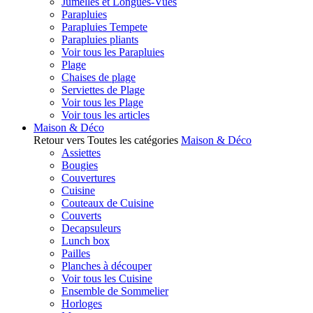
Jumelles et Longues-Vues
Parapluies
Parapluies Tempete
Parapluies pliants
Voir tous les Parapluies
Plage
Chaises de plage
Serviettes de Plage
Voir tous les Plage
Voir tous les articles
Maison & Déco
Retour vers Toutes les catégories
Maison & Déco
Assiettes
Bougies
Couvertures
Cuisine
Couteaux de Cuisine
Couverts
Decapsuleurs
Lunch box
Pailles
Planches à découper
Voir tous les Cuisine
Ensemble de Sommelier
Horloges