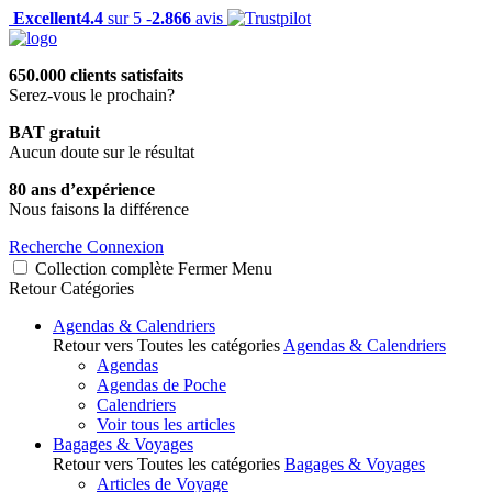
Excellent
4.4
sur 5 -
2.866
avis
650.000 clients satisfaits
Serez-vous le prochain?
BAT gratuit
Aucun doute sur le résultat
80 ans d’expérience
Nous faisons la différence
Recherche
Connexion
Collection complète
Fermer
Menu
Retour
Catégories
Agendas & Calendriers
Retour vers Toutes les catégories
Agendas & Calendriers
Agendas
Agendas de Poche
Calendriers
Voir tous les articles
Bagages & Voyages
Retour vers Toutes les catégories
Bagages & Voyages
Articles de Voyage