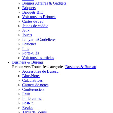
Bonnes Affaires & Gadgets
Briquets
Briquets BIC
Voir tous les Briquets
Cartes de Jeu
Jetons de caddie
Jeux
Jouets
Lanyards/Cordelières
Peluches
Pins
Porte-Clés
Voir tous les articles
Business & Bureau
Retour vers Toutes les catégories
Business & Bureau
Accessoires de Bureau
Bloc-Notes
Calculatrices
Carnets de notes
Conferenciers
Etuis
Porte-cartes
Post-It
Règles
Tapis de Souris