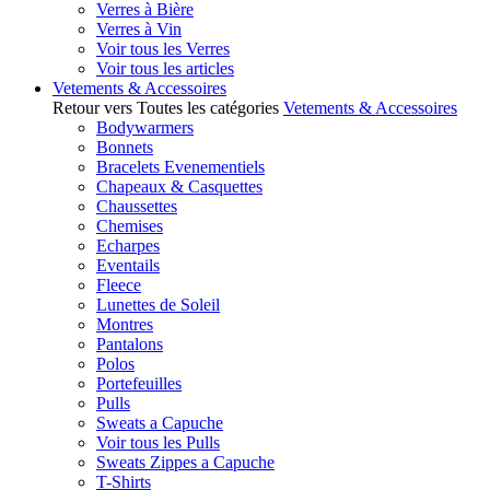
Verres à Bière
Verres à Vin
Voir tous les Verres
Voir tous les articles
Vetements & Accessoires
Retour vers Toutes les catégories
Vetements & Accessoires
Bodywarmers
Bonnets
Bracelets Evenementiels
Chapeaux & Casquettes
Chaussettes
Chemises
Echarpes
Eventails
Fleece
Lunettes de Soleil
Montres
Pantalons
Polos
Portefeuilles
Pulls
Sweats a Capuche
Voir tous les Pulls
Sweats Zippes a Capuche
T-Shirts