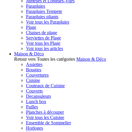
Jumelles et Longues-Vues
Parapluies
Parapluies Tempete
Parapluies pliants
Voir tous les Parapluies
Plage
Chaises de plage
Serviettes de Plage
Voir tous les Plage
Voir tous les articles
Maison & Déco
Retour vers Toutes les catégories
Maison & Déco
Assiettes
Bougies
Couvertures
Cuisine
Couteaux de Cuisine
Couverts
Decapsuleurs
Lunch box
Pailles
Planches à découper
Voir tous les Cuisine
Ensemble de Sommelier
Horloges