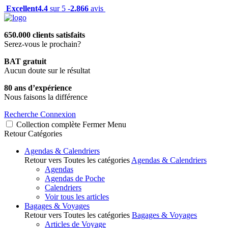
Excellent
4.4
sur 5 -
2.866
avis
650.000 clients satisfaits
Serez-vous le prochain?
BAT gratuit
Aucun doute sur le résultat
80 ans d’expérience
Nous faisons la différence
Recherche
Connexion
Collection complète
Fermer
Menu
Retour
Catégories
Agendas & Calendriers
Retour vers Toutes les catégories
Agendas & Calendriers
Agendas
Agendas de Poche
Calendriers
Voir tous les articles
Bagages & Voyages
Retour vers Toutes les catégories
Bagages & Voyages
Articles de Voyage