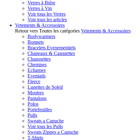
Verres à Bière
Verres à Vin
Voir tous les Verres
Voir tous les articles
Vetements & Accessoires
Retour vers Toutes les catégories
Vetements & Accessoires
Bodywarmers
Bonnets
Bracelets Evenementiels
Chapeaux & Casquettes
Chaussettes
Chemises
Echarpes
Eventails
Fleece
Lunettes de Soleil
Montres
Pantalons
Polos
Portefeuilles
Pulls
Sweats a Capuche
Voir tous les Pulls
Sweats Zippes a Capuche
T-Shirts