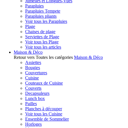
Jumelles et Longues-Vues
Parapluies
Parapluies Tempete
Parapluies pliants
Voir tous les Parapluies
Plage
Chaises de plage
Serviettes de Plage
Voir tous les Plage
Voir tous les articles
Maison & Déco
Retour vers Toutes les catégories
Maison & Déco
Assiettes
Bougies
Couvertures
Cuisine
Couteaux de Cuisine
Couverts
Decapsuleurs
Lunch box
Pailles
Planches à découper
Voir tous les Cuisine
Ensemble de Sommelier
Horloges