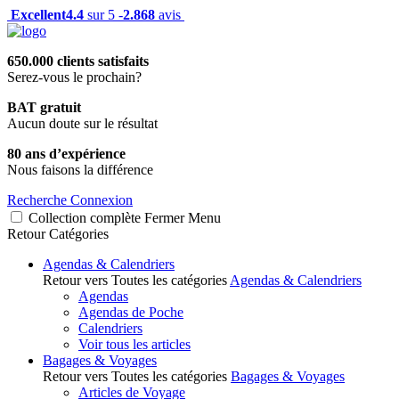
Excellent
4.4
sur 5 -
2.868
avis
650.000 clients satisfaits
Serez-vous le prochain?
BAT gratuit
Aucun doute sur le résultat
80 ans d’expérience
Nous faisons la différence
Recherche
Connexion
Collection complète
Fermer
Menu
Retour
Catégories
Agendas & Calendriers
Retour vers Toutes les catégories
Agendas & Calendriers
Agendas
Agendas de Poche
Calendriers
Voir tous les articles
Bagages & Voyages
Retour vers Toutes les catégories
Bagages & Voyages
Articles de Voyage