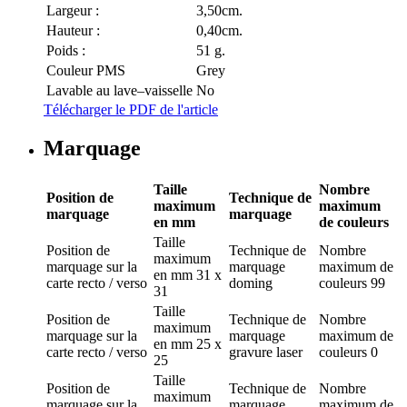
Largeur :
3,50cm.
Hauteur :
0,40cm.
Poids :
51 g.
Couleur PMS
Grey
Lavable au lave–vaisselle
No
Télécharger le PDF de l'article
Marquage
Taille
Nombre
Position de
Technique de
maximum
maximum
marquage
marquage
en mm
de couleurs
Taille
Position de
Technique de
Nombre
maximum
marquage
sur la
marquage
maximum de
en mm
31 x
carte recto / verso
doming
couleurs
99
31
Taille
Position de
Technique de
Nombre
maximum
marquage
sur la
marquage
maximum de
en mm
25 x
carte recto / verso
gravure laser
couleurs
0
25
Taille
Position de
Technique de
Nombre
maximum
marquage
sur la
marquage
maximum de