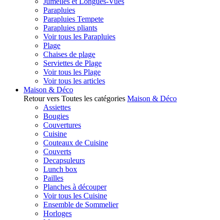
Jumelles et Longues-Vues
Parapluies
Parapluies Tempete
Parapluies pliants
Voir tous les Parapluies
Plage
Chaises de plage
Serviettes de Plage
Voir tous les Plage
Voir tous les articles
Maison & Déco
Retour vers Toutes les catégories
Maison & Déco
Assiettes
Bougies
Couvertures
Cuisine
Couteaux de Cuisine
Couverts
Decapsuleurs
Lunch box
Pailles
Planches à découper
Voir tous les Cuisine
Ensemble de Sommelier
Horloges