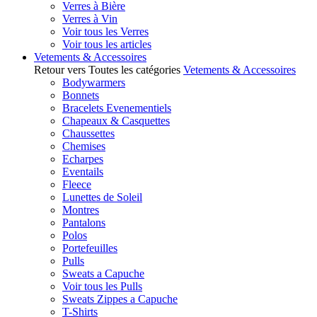
Verres à Bière
Verres à Vin
Voir tous les Verres
Voir tous les articles
Vetements & Accessoires
Retour vers Toutes les catégories
Vetements & Accessoires
Bodywarmers
Bonnets
Bracelets Evenementiels
Chapeaux & Casquettes
Chaussettes
Chemises
Echarpes
Eventails
Fleece
Lunettes de Soleil
Montres
Pantalons
Polos
Portefeuilles
Pulls
Sweats a Capuche
Voir tous les Pulls
Sweats Zippes a Capuche
T-Shirts