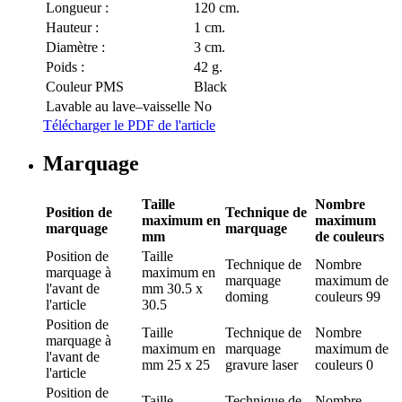
Longueur :
120 cm.
Hauteur :
1 cm.
Diamètre :
3 cm.
Poids :
42 g.
Couleur PMS
Black
Lavable au lave–vaisselle
No
Télécharger le PDF de l'article
Marquage
Taille
Nombre
Position de
Technique de
maximum en
maximum
marquage
marquage
mm
de couleurs
Position de
Taille
Technique de
Nombre
marquage
à
maximum en
marquage
maximum de
l'avant de
mm
30.5 x
doming
couleurs
99
l'article
30.5
Position de
Taille
Technique de
Nombre
marquage
à
maximum en
marquage
maximum de
l'avant de
mm
25 x 25
gravure laser
couleurs
0
l'article
Position de
Taille
Technique de
Nombre