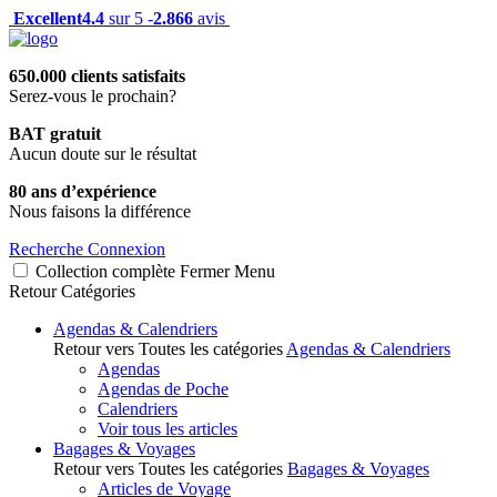
Excellent
4.4
sur 5 -
2.866
avis
650.000 clients satisfaits
Serez-vous le prochain?
BAT gratuit
Aucun doute sur le résultat
80 ans d’expérience
Nous faisons la différence
Recherche
Connexion
Collection complète
Fermer
Menu
Retour
Catégories
Agendas & Calendriers
Retour vers Toutes les catégories
Agendas & Calendriers
Agendas
Agendas de Poche
Calendriers
Voir tous les articles
Bagages & Voyages
Retour vers Toutes les catégories
Bagages & Voyages
Articles de Voyage