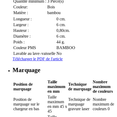
Quantité minimum :
3 Pièce(s)
Couleur:
Bois
Matière :
bambou
Longueur :
0 cm.
Largeur :
6 cm.
Hauteur :
0,80cm.
Diamètre :
6 cm.
Poids :
44 g.
Couleur PMS
BAMBOO
Lavable au lave–vaisselle
No
Télécharger le PDF de l'article
Marquage
Taille
Nombre
Position de
Technique
maximum
maximum
marquage
de marquage
en mm
de couleurs
Taille
Position de
Technique de
Nombre
maximum
marquage
sur le
marquage
maximum de
en mm
45 x
chargeur en bas
gravure laser
couleurs
0
45
Taille