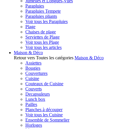
Jumelles et Longues-Vues
Parapluies
Parapluies Tempete
Parapluies pliants
Voir tous les Parapluies
Plage
Chaises de plage
Serviettes de Plage
Voir tous les Plage
Voir tous les articles
Maison & Déco
Retour vers Toutes les catégories
Maison & Déco
Assiettes
Bougies
Couvertures
Cuisine
Couteaux de Cuisine
Couverts
Decapsuleurs
Lunch box
Pailles
Planches à découper
Voir tous les Cuisine
Ensemble de Sommelier
Horloges