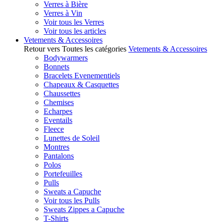
Verres à Bière
Verres à Vin
Voir tous les Verres
Voir tous les articles
Vetements & Accessoires
Retour vers Toutes les catégories
Vetements & Accessoires
Bodywarmers
Bonnets
Bracelets Evenementiels
Chapeaux & Casquettes
Chaussettes
Chemises
Echarpes
Eventails
Fleece
Lunettes de Soleil
Montres
Pantalons
Polos
Portefeuilles
Pulls
Sweats a Capuche
Voir tous les Pulls
Sweats Zippes a Capuche
T-Shirts