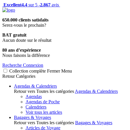
Excellent
4.4
sur 5 -
2.867
avis
650.000 clients satisfaits
Serez-vous le prochain?
BAT gratuit
Aucun doute sur le résultat
80 ans d’expérience
Nous faisons la différence
Recherche
Connexion
Collection complète
Fermer
Menu
Retour
Catégories
Agendas & Calendriers
Retour vers Toutes les catégories
Agendas & Calendriers
Agendas
Agendas de Poche
Calendriers
Voir tous les articles
Bagages & Voyages
Retour vers Toutes les catégories
Bagages & Voyages
Articles de Voyage