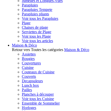
Jumelles et Longues-Vues
Parapluies
Parapluies Tempete
Parapluies pliants
Voir tous les Parapluies
Plage
Chaises de plage
Serviettes de Plage
Voir tous les Plage
Voir tous les articles
Maison & Déco
Retour vers Toutes les catégories
Maison & Déco
Assiettes
Bougies
Couvertures
Cuisine
Couteaux de Cuisine
Couverts
Decapsuleurs
Lunch box
Pailles
Planches à découper
Voir tous les Cuisine
Ensemble de Sommelier
Horloges