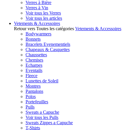
Verres à Bière
Verres à Vin
Voir tous les Verres
Voir tous les articles
Vetements & Accessoires
Retour vers Toutes les catégories
Vetements & Accessoires
Bodywarmers
Bonnets
Bracelets Evenementiels
Chapeaux & Casquettes
Chaussettes
Chemises
Echarpes
Eventails
Fleece
Lunettes de Soleil
Montres
Pantalons
Polos
Portefeuilles
Pulls
Sweats a Capuche
Voir tous les Pulls
Sweats Zippes a Capuche
T-Shirts