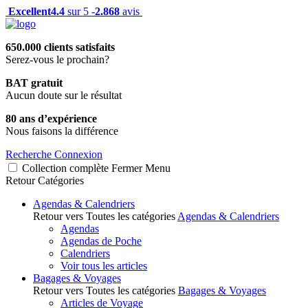
Excellent
4.4
sur 5 -
2.868
avis
650.000 clients satisfaits
Serez-vous le prochain?
BAT gratuit
Aucun doute sur le résultat
80 ans d’expérience
Nous faisons la différence
Recherche
Connexion
Collection complète
Fermer
Menu
Retour
Catégories
Agendas & Calendriers
Retour vers Toutes les catégories
Agendas & Calendriers
Agendas
Agendas de Poche
Calendriers
Voir tous les articles
Bagages & Voyages
Retour vers Toutes les catégories
Bagages & Voyages
Articles de Voyage