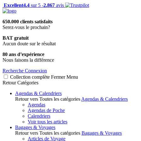
Excellent
4.4
sur 5 -
2.867
avis
650.000 clients satisfaits
Serez-vous le prochain?
BAT gratuit
Aucun doute sur le résultat
80 ans d’expérience
Nous faisons la différence
Recherche
Connexion
Collection complète
Fermer
Menu
Retour
Catégories
Agendas & Calendriers
Retour vers Toutes les catégories
Agendas & Calendriers
Agendas
Agendas de Poche
Calendriers
Voir tous les articles
Bagages & Voyages
Retour vers Toutes les catégories
Bagages & Voyages
Articles de Voyage