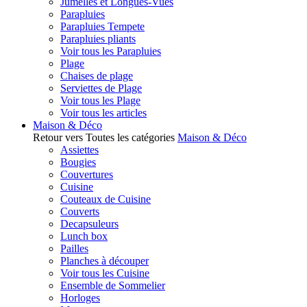
Jumelles et Longues-Vues
Parapluies
Parapluies Tempete
Parapluies pliants
Voir tous les Parapluies
Plage
Chaises de plage
Serviettes de Plage
Voir tous les Plage
Voir tous les articles
Maison & Déco
Retour vers Toutes les catégories
Maison & Déco
Assiettes
Bougies
Couvertures
Cuisine
Couteaux de Cuisine
Couverts
Decapsuleurs
Lunch box
Pailles
Planches à découper
Voir tous les Cuisine
Ensemble de Sommelier
Horloges