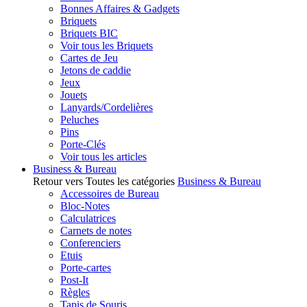
Bonnes Affaires & Gadgets
Briquets
Briquets BIC
Voir tous les Briquets
Cartes de Jeu
Jetons de caddie
Jeux
Jouets
Lanyards/Cordelières
Peluches
Pins
Porte-Clés
Voir tous les articles
Business & Bureau
Retour vers Toutes les catégories
Business & Bureau
Accessoires de Bureau
Bloc-Notes
Calculatrices
Carnets de notes
Conferenciers
Etuis
Porte-cartes
Post-It
Règles
Tapis de Souris