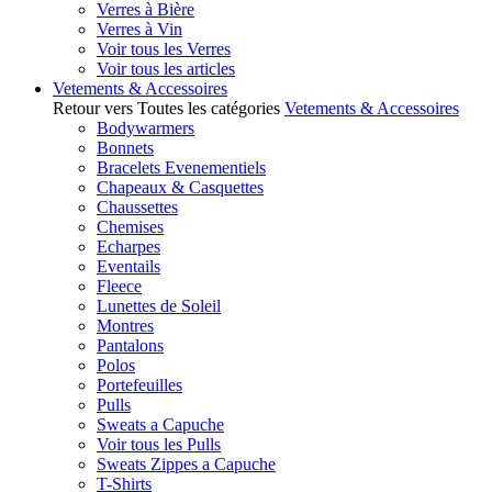
Verres à Bière
Verres à Vin
Voir tous les Verres
Voir tous les articles
Vetements & Accessoires
Retour vers Toutes les catégories
Vetements & Accessoires
Bodywarmers
Bonnets
Bracelets Evenementiels
Chapeaux & Casquettes
Chaussettes
Chemises
Echarpes
Eventails
Fleece
Lunettes de Soleil
Montres
Pantalons
Polos
Portefeuilles
Pulls
Sweats a Capuche
Voir tous les Pulls
Sweats Zippes a Capuche
T-Shirts