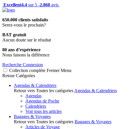
Excellent
4.4
sur 5 -
2.868
avis
650.000 clients satisfaits
Serez-vous le prochain?
BAT gratuit
Aucun doute sur le résultat
80 ans d’expérience
Nous faisons la différence
Recherche
Connexion
Collection complète
Fermer
Menu
Retour
Catégories
Agendas & Calendriers
Retour vers Toutes les catégories
Agendas & Calendriers
Agendas
Agendas de Poche
Calendriers
Voir tous les articles
Bagages & Voyages
Retour vers Toutes les catégories
Bagages & Voyages
Articles de Voyage