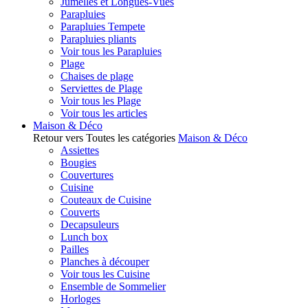
Jumelles et Longues-Vues
Parapluies
Parapluies Tempete
Parapluies pliants
Voir tous les Parapluies
Plage
Chaises de plage
Serviettes de Plage
Voir tous les Plage
Voir tous les articles
Maison & Déco
Retour vers Toutes les catégories
Maison & Déco
Assiettes
Bougies
Couvertures
Cuisine
Couteaux de Cuisine
Couverts
Decapsuleurs
Lunch box
Pailles
Planches à découper
Voir tous les Cuisine
Ensemble de Sommelier
Horloges