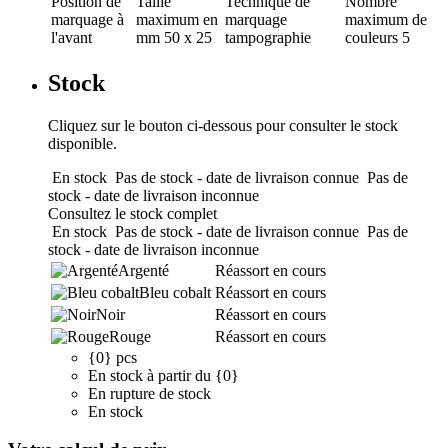
Position de
Taille
Technique de
Nombre
marquage
à
maximum en
marquage
maximum de
l'avant
mm
50 x 25
tampographie
couleurs
5
Stock
Cliquez sur le bouton ci-dessous pour consulter le stock
disponible.
En stock
Pas de stock - date de livraison connue
Pas de
stock - date de livraison inconnue
Consultez le stock complet
En stock
Pas de stock - date de livraison connue
Pas de
stock - date de livraison inconnue
Argenté
Réassort en cours
Bleu cobalt
Réassort en cours
Noir
Réassort en cours
Rouge
Réassort en cours
{0} pcs
En stock à partir du {0}
En rupture de stock
En stock