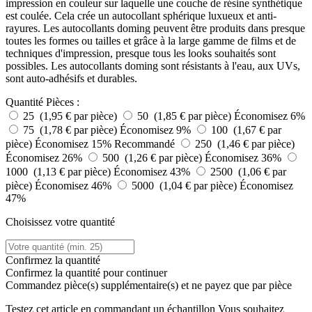
impression en couleur sur laquelle une couche de résine synthétique
est coulée. Cela crée un autocollant sphérique luxueux et anti-
rayures. Les autocollants doming peuvent être produits dans presque
toutes les formes ou tailles et grâce à la large gamme de films et de
techniques d'impression, presque tous les looks souhaités sont
possibles. Les autocollants doming sont résistants à l'eau, aux UVs,
sont auto-adhésifs et durables.
Quantité
Pièces :
25 (1,95 € par pièce)
50 (1,85 € par pièce)
Économisez 6%
75 (1,78 € par pièce)
Économisez 9%
100 (1,67 € par
pièce)
Économisez 15%
Recommandé
250 (1,46 € par pièce)
Économisez 26%
500 (1,26 € par pièce)
Économisez 36%
1000 (1,13 € par pièce)
Économisez 43%
2500 (1,06 € par
pièce)
Économisez 46%
5000 (1,04 € par pièce)
Économisez
47%
Choisissez votre quantité
Confirmez la quantité
Confirmez la quantité pour continuer
Commandez
pièce(s) supplémentaire(s) et ne payez que
par pièce
Testez cet article en commandant un échantillon
Vous souhaitez