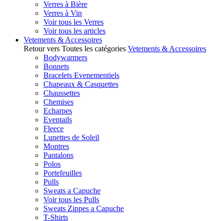
Verres à Bière
Verres à Vin
Voir tous les Verres
Voir tous les articles
Vetements & Accessoires
Retour vers Toutes les catégories
Vetements & Accessoires
Bodywarmers
Bonnets
Bracelets Evenementiels
Chapeaux & Casquettes
Chaussettes
Chemises
Echarpes
Eventails
Fleece
Lunettes de Soleil
Montres
Pantalons
Polos
Portefeuilles
Pulls
Sweats a Capuche
Voir tous les Pulls
Sweats Zippes a Capuche
T-Shirts