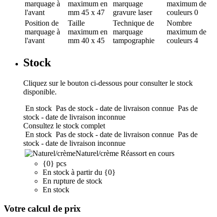
marquage
à
maximum en
marquage
maximum de
l'avant
mm
45 x 47
gravure laser
couleurs
0
Position de
Taille
Technique de
Nombre
marquage
à
maximum en
marquage
maximum de
l'avant
mm
40 x 45
tampographie
couleurs
4
Stock
Cliquez sur le bouton ci-dessous pour consulter le stock
disponible.
En stock
Pas de stock - date de livraison connue
Pas de
stock - date de livraison inconnue
Consultez le stock complet
En stock
Pas de stock - date de livraison connue
Pas de
stock - date de livraison inconnue
Naturel/crème
Réassort en cours
{0} pcs
En stock à partir du {0}
En rupture de stock
En stock
Votre calcul de prix