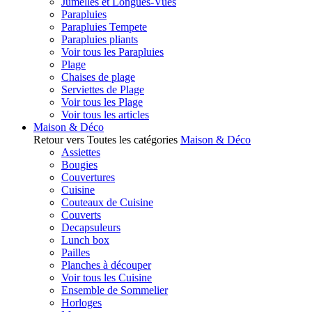
Jumelles et Longues-Vues
Parapluies
Parapluies Tempete
Parapluies pliants
Voir tous les Parapluies
Plage
Chaises de plage
Serviettes de Plage
Voir tous les Plage
Voir tous les articles
Maison & Déco
Retour vers Toutes les catégories
Maison & Déco
Assiettes
Bougies
Couvertures
Cuisine
Couteaux de Cuisine
Couverts
Decapsuleurs
Lunch box
Pailles
Planches à découper
Voir tous les Cuisine
Ensemble de Sommelier
Horloges