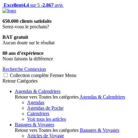
Excellent
4.4
sur 5 -
2.867
avis
650.000 clients satisfaits
Serez-vous le prochain?
BAT gratuit
Aucun doute sur le résultat
80 ans d’expérience
Nous faisons la différence
Recherche
Connexion
Collection complète
Fermer
Menu
Retour
Catégories
Agendas & Calendriers
Retour vers Toutes les catégories
Agendas & Calendriers
Agendas
Agendas de Poche
Calendriers
Voir tous les articles
Bagages & Voyages
Retour vers Toutes les catégories
Bagages & Voyages
Articles de Voyage