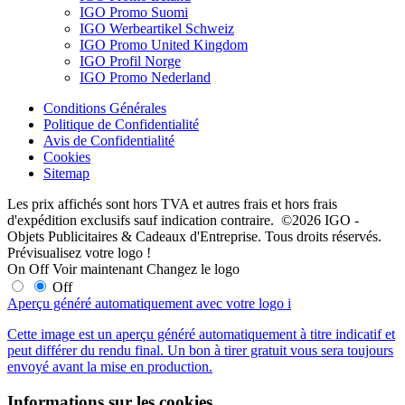
IGO Promo Suomi
IGO Werbeartikel Schweiz
IGO Promo United Kingdom
IGO Profil Norge
IGO Promo Nederland
Conditions Générales
Politique de Confidentialité
Avis de Confidentialité
Cookies
Sitemap
Les prix affichés sont hors TVA et autres frais et hors frais
d'expédition exclusifs sauf indication contraire. ©2026 IGO -
Objets Publicitaires & Cadeaux d'Entreprise. Tous droits réservés.
Prévisualisez votre logo !
On
Off
Voir maintenant
Changez le logo
Off
Aperçu généré automatiquement avec votre logo
i
Cette image est un aperçu généré automatiquement à titre indicatif et
peut différer du rendu final. Un bon à tirer gratuit vous sera toujours
envoyé avant la mise en production.
Informations sur les cookies