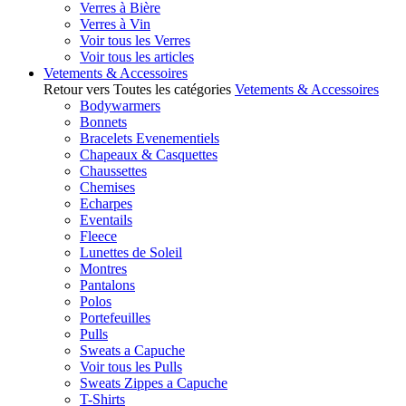
Verres à Bière
Verres à Vin
Voir tous les Verres
Voir tous les articles
Vetements & Accessoires
Retour vers Toutes les catégories
Vetements & Accessoires
Bodywarmers
Bonnets
Bracelets Evenementiels
Chapeaux & Casquettes
Chaussettes
Chemises
Echarpes
Eventails
Fleece
Lunettes de Soleil
Montres
Pantalons
Polos
Portefeuilles
Pulls
Sweats a Capuche
Voir tous les Pulls
Sweats Zippes a Capuche
T-Shirts