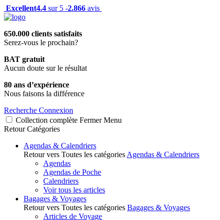
Excellent
4.4
sur 5 -
2.866
avis
650.000 clients satisfaits
Serez-vous le prochain?
BAT gratuit
Aucun doute sur le résultat
80 ans d’expérience
Nous faisons la différence
Recherche
Connexion
Collection complète
Fermer
Menu
Retour
Catégories
Agendas & Calendriers
Retour vers Toutes les catégories
Agendas & Calendriers
Agendas
Agendas de Poche
Calendriers
Voir tous les articles
Bagages & Voyages
Retour vers Toutes les catégories
Bagages & Voyages
Articles de Voyage