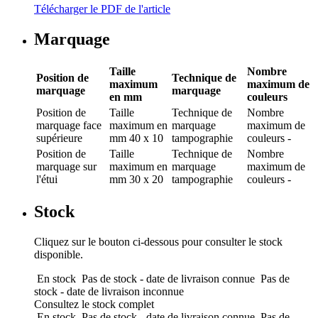
Télécharger le PDF de l'article
Marquage
Taille
Nombre
Position de
Technique de
maximum
maximum de
marquage
marquage
en mm
couleurs
Position de
Taille
Technique de
Nombre
marquage
face
maximum en
marquage
maximum de
supérieure
mm
40 x 10
tampographie
couleurs
-
Position de
Taille
Technique de
Nombre
marquage
sur
maximum en
marquage
maximum de
l'étui
mm
30 x 20
tampographie
couleurs
-
Stock
Cliquez sur le bouton ci-dessous pour consulter le stock
disponible.
En stock
Pas de stock - date de livraison connue
Pas de
stock - date de livraison inconnue
Consultez le stock complet
En stock
Pas de stock - date de livraison connue
Pas de