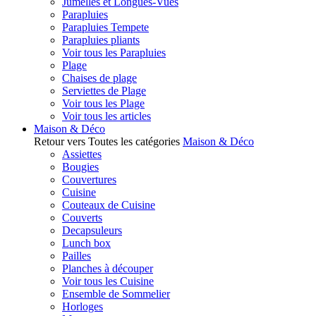
Jumelles et Longues-Vues
Parapluies
Parapluies Tempete
Parapluies pliants
Voir tous les Parapluies
Plage
Chaises de plage
Serviettes de Plage
Voir tous les Plage
Voir tous les articles
Maison & Déco
Retour vers Toutes les catégories
Maison & Déco
Assiettes
Bougies
Couvertures
Cuisine
Couteaux de Cuisine
Couverts
Decapsuleurs
Lunch box
Pailles
Planches à découper
Voir tous les Cuisine
Ensemble de Sommelier
Horloges