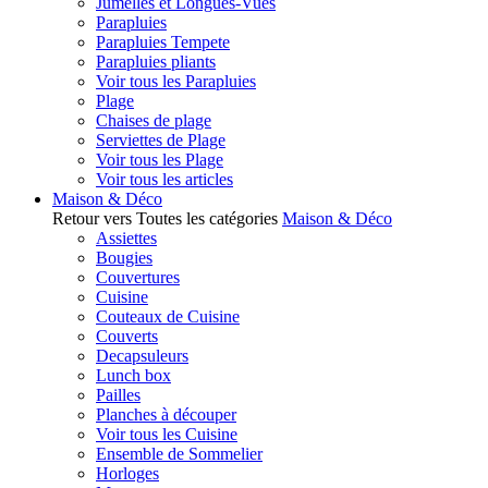
Jumelles et Longues-Vues
Parapluies
Parapluies Tempete
Parapluies pliants
Voir tous les Parapluies
Plage
Chaises de plage
Serviettes de Plage
Voir tous les Plage
Voir tous les articles
Maison & Déco
Retour vers Toutes les catégories
Maison & Déco
Assiettes
Bougies
Couvertures
Cuisine
Couteaux de Cuisine
Couverts
Decapsuleurs
Lunch box
Pailles
Planches à découper
Voir tous les Cuisine
Ensemble de Sommelier
Horloges