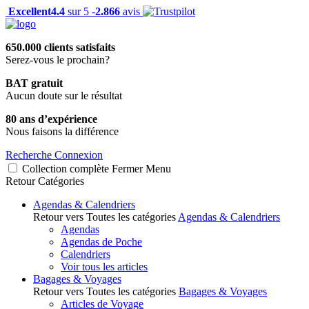
Excellent
4.4
sur 5 -
2.866
avis
650.000 clients satisfaits
Serez-vous le prochain?
BAT gratuit
Aucun doute sur le résultat
80 ans d’expérience
Nous faisons la différence
Recherche
Connexion
Collection complète
Fermer
Menu
Retour
Catégories
Agendas & Calendriers
Retour vers Toutes les catégories
Agendas & Calendriers
Agendas
Agendas de Poche
Calendriers
Voir tous les articles
Bagages & Voyages
Retour vers Toutes les catégories
Bagages & Voyages
Articles de Voyage