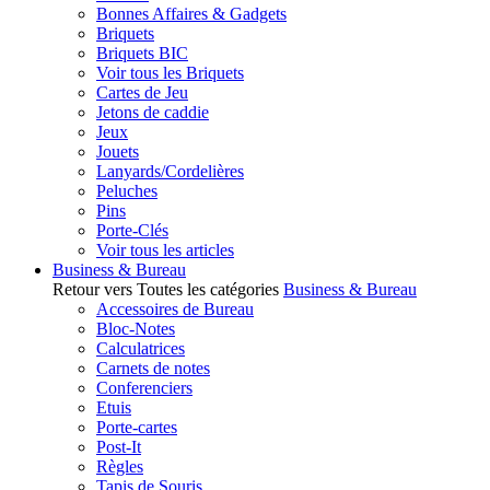
Bonnes Affaires & Gadgets
Briquets
Briquets BIC
Voir tous les Briquets
Cartes de Jeu
Jetons de caddie
Jeux
Jouets
Lanyards/Cordelières
Peluches
Pins
Porte-Clés
Voir tous les articles
Business & Bureau
Retour vers Toutes les catégories
Business & Bureau
Accessoires de Bureau
Bloc-Notes
Calculatrices
Carnets de notes
Conferenciers
Etuis
Porte-cartes
Post-It
Règles
Tapis de Souris