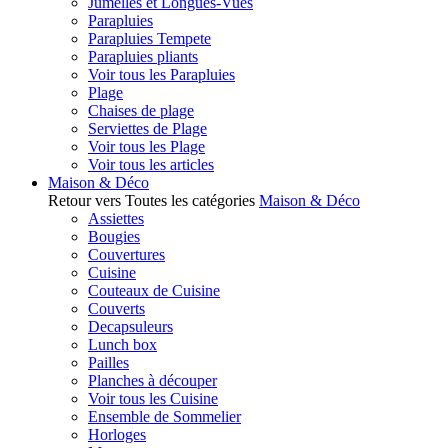
Jumelles et Longues-Vues
Parapluies
Parapluies Tempete
Parapluies pliants
Voir tous les Parapluies
Plage
Chaises de plage
Serviettes de Plage
Voir tous les Plage
Voir tous les articles
Maison & Déco
Retour vers Toutes les catégories
Maison & Déco
Assiettes
Bougies
Couvertures
Cuisine
Couteaux de Cuisine
Couverts
Decapsuleurs
Lunch box
Pailles
Planches à découper
Voir tous les Cuisine
Ensemble de Sommelier
Horloges