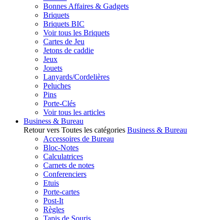
Bonnes Affaires & Gadgets
Briquets
Briquets BIC
Voir tous les Briquets
Cartes de Jeu
Jetons de caddie
Jeux
Jouets
Lanyards/Cordelières
Peluches
Pins
Porte-Clés
Voir tous les articles
Business & Bureau
Retour vers Toutes les catégories
Business & Bureau
Accessoires de Bureau
Bloc-Notes
Calculatrices
Carnets de notes
Conferenciers
Etuis
Porte-cartes
Post-It
Règles
Tapis de Souris