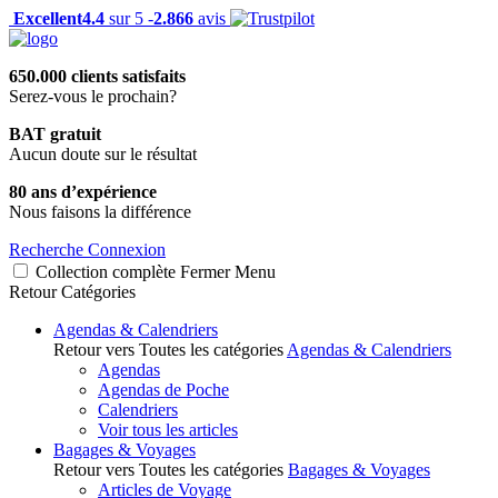
Excellent
4.4
sur 5 -
2.866
avis
650.000 clients satisfaits
Serez-vous le prochain?
BAT gratuit
Aucun doute sur le résultat
80 ans d’expérience
Nous faisons la différence
Recherche
Connexion
Collection complète
Fermer
Menu
Retour
Catégories
Agendas & Calendriers
Retour vers Toutes les catégories
Agendas & Calendriers
Agendas
Agendas de Poche
Calendriers
Voir tous les articles
Bagages & Voyages
Retour vers Toutes les catégories
Bagages & Voyages
Articles de Voyage