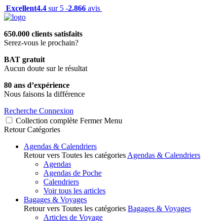
Excellent
4.4
sur 5 -
2.866
avis
650.000 clients satisfaits
Serez-vous le prochain?
BAT gratuit
Aucun doute sur le résultat
80 ans d’expérience
Nous faisons la différence
Recherche
Connexion
Collection complète
Fermer
Menu
Retour
Catégories
Agendas & Calendriers
Retour vers Toutes les catégories
Agendas & Calendriers
Agendas
Agendas de Poche
Calendriers
Voir tous les articles
Bagages & Voyages
Retour vers Toutes les catégories
Bagages & Voyages
Articles de Voyage