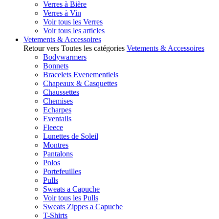
Verres à Bière
Verres à Vin
Voir tous les Verres
Voir tous les articles
Vetements & Accessoires
Retour vers Toutes les catégories
Vetements & Accessoires
Bodywarmers
Bonnets
Bracelets Evenementiels
Chapeaux & Casquettes
Chaussettes
Chemises
Echarpes
Eventails
Fleece
Lunettes de Soleil
Montres
Pantalons
Polos
Portefeuilles
Pulls
Sweats a Capuche
Voir tous les Pulls
Sweats Zippes a Capuche
T-Shirts