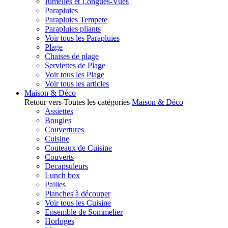
Jumelles et Longues-Vues
Parapluies
Parapluies Tempete
Parapluies pliants
Voir tous les Parapluies
Plage
Chaises de plage
Serviettes de Plage
Voir tous les Plage
Voir tous les articles
Maison & Déco
Retour vers Toutes les catégories
Maison & Déco
Assiettes
Bougies
Couvertures
Cuisine
Couteaux de Cuisine
Couverts
Decapsuleurs
Lunch box
Pailles
Planches à découper
Voir tous les Cuisine
Ensemble de Sommelier
Horloges