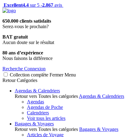
Excellent
4.4
sur 5 -
2.867
avis
650.000 clients satisfaits
Serez-vous le prochain?
BAT gratuit
Aucun doute sur le résultat
80 ans d’expérience
Nous faisons la différence
Recherche
Connexion
Collection complète
Fermer
Menu
Retour
Catégories
Agendas & Calendriers
Retour vers Toutes les catégories
Agendas & Calendriers
Agendas
Agendas de Poche
Calendriers
Voir tous les articles
Bagages & Voyages
Retour vers Toutes les catégories
Bagages & Voyages
Articles de Voyage