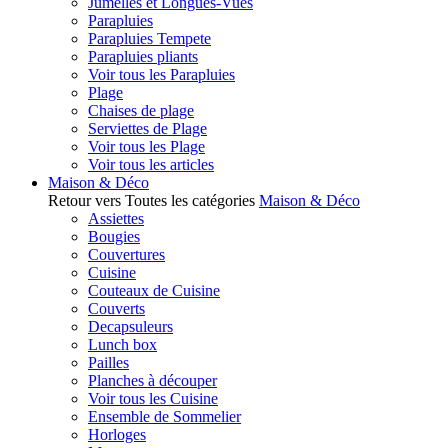
Jumelles et Longues-Vues
Parapluies
Parapluies Tempete
Parapluies pliants
Voir tous les Parapluies
Plage
Chaises de plage
Serviettes de Plage
Voir tous les Plage
Voir tous les articles
Maison & Déco
Retour vers Toutes les catégories
Maison & Déco
Assiettes
Bougies
Couvertures
Cuisine
Couteaux de Cuisine
Couverts
Decapsuleurs
Lunch box
Pailles
Planches à découper
Voir tous les Cuisine
Ensemble de Sommelier
Horloges