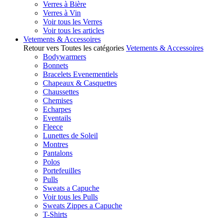
Verres à Bière
Verres à Vin
Voir tous les Verres
Voir tous les articles
Vetements & Accessoires
Retour vers Toutes les catégories
Vetements & Accessoires
Bodywarmers
Bonnets
Bracelets Evenementiels
Chapeaux & Casquettes
Chaussettes
Chemises
Echarpes
Eventails
Fleece
Lunettes de Soleil
Montres
Pantalons
Polos
Portefeuilles
Pulls
Sweats a Capuche
Voir tous les Pulls
Sweats Zippes a Capuche
T-Shirts