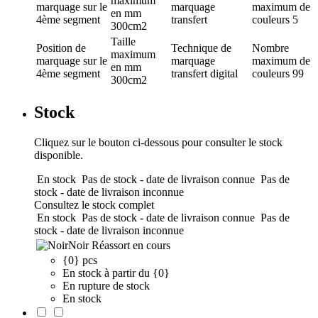
maximum
marquage
sur le
marquage
maximum de
en mm
4ème segment
transfert
couleurs
5
300cm2
Taille
Position de
Technique de
Nombre
maximum
marquage
sur le
marquage
maximum de
en mm
4ème segment
transfert digital
couleurs
99
300cm2
Stock
Cliquez sur le bouton ci-dessous pour consulter le stock
disponible.
En stock
Pas de stock - date de livraison connue
Pas de
stock - date de livraison inconnue
Consultez le stock complet
En stock
Pas de stock - date de livraison connue
Pas de
stock - date de livraison inconnue
Noir
Réassort en cours
{0} pcs
En stock à partir du {0}
En rupture de stock
En stock