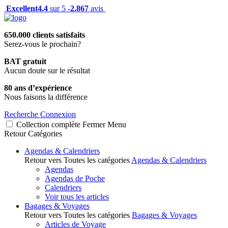
Excellent
4.4
sur 5 -
2.867
avis
650.000 clients satisfaits
Serez-vous le prochain?
BAT gratuit
Aucun doute sur le résultat
80 ans d’expérience
Nous faisons la différence
Recherche
Connexion
Collection complète
Fermer
Menu
Retour
Catégories
Agendas & Calendriers
Retour vers Toutes les catégories
Agendas & Calendriers
Agendas
Agendas de Poche
Calendriers
Voir tous les articles
Bagages & Voyages
Retour vers Toutes les catégories
Bagages & Voyages
Articles de Voyage