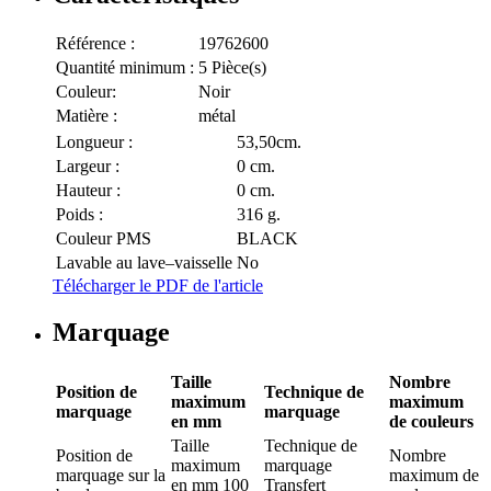
Référence :
19762600
Quantité minimum :
5 Pièce(s)
Couleur:
Noir
Matière :
métal
Longueur :
53,50cm.
Largeur :
0 cm.
Hauteur :
0 cm.
Poids :
316 g.
Couleur PMS
BLACK
Lavable au lave–vaisselle
No
Télécharger le PDF de l'article
Marquage
Taille
Nombre
Position de
Technique de
maximum
maximum
marquage
marquage
en mm
de couleurs
Taille
Technique de
Position de
Nombre
maximum
marquage
marquage
sur la
maximum de
en mm
100
Transfert