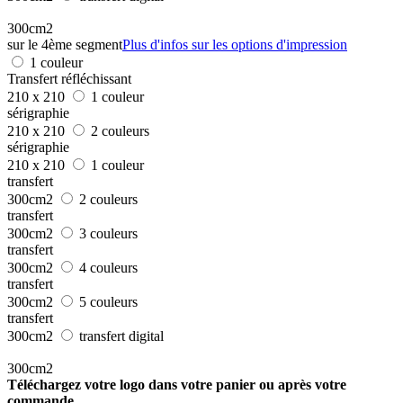
300cm2
sur le 4ème segment
Plus d'infos sur les options d'impression
1 couleur
Transfert réfléchissant
210 x 210
1 couleur
sérigraphie
210 x 210
2 couleurs
sérigraphie
210 x 210
1 couleur
transfert
300cm2
2 couleurs
transfert
300cm2
3 couleurs
transfert
300cm2
4 couleurs
transfert
300cm2
5 couleurs
transfert
300cm2
transfert digital
300cm2
Téléchargez votre logo dans votre panier ou après votre
commande