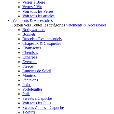
Verres à Bière
Verres à Vin
Voir tous les Verres
Voir tous les articles
Vetements & Accessoires
Retour vers Toutes les catégories
Vetements & Accessoires
Bodywarmers
Bonnets
Bracelets Evenementiels
Chapeaux & Casquettes
Chaussettes
Chemises
Echarpes
Eventails
Fleece
Lunettes de Soleil
Montres
Pantalons
Polos
Portefeuilles
Pulls
Sweats a Capuche
Voir tous les Pulls
Sweats Zippes a Capuche
T-Shirts