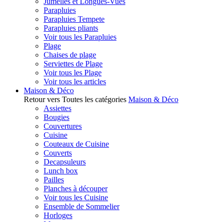
Jumelles et Longues-Vues
Parapluies
Parapluies Tempete
Parapluies pliants
Voir tous les Parapluies
Plage
Chaises de plage
Serviettes de Plage
Voir tous les Plage
Voir tous les articles
Maison & Déco
Retour vers Toutes les catégories
Maison & Déco
Assiettes
Bougies
Couvertures
Cuisine
Couteaux de Cuisine
Couverts
Decapsuleurs
Lunch box
Pailles
Planches à découper
Voir tous les Cuisine
Ensemble de Sommelier
Horloges