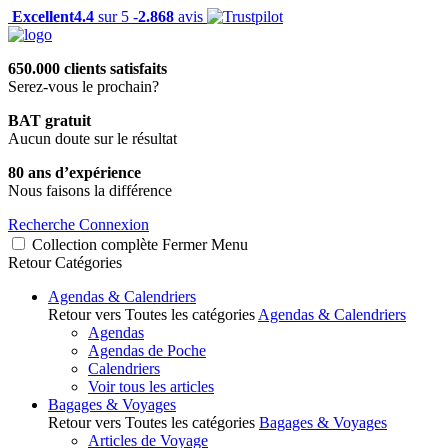
Excellent
4.4
sur 5 -
2.868
avis
650.000 clients satisfaits
Serez-vous le prochain?
BAT gratuit
Aucun doute sur le résultat
80 ans d’expérience
Nous faisons la différence
Recherche
Connexion
Collection complète
Fermer
Menu
Retour
Catégories
Agendas & Calendriers
Retour vers Toutes les catégories
Agendas & Calendriers
Agendas
Agendas de Poche
Calendriers
Voir tous les articles
Bagages & Voyages
Retour vers Toutes les catégories
Bagages & Voyages
Articles de Voyage