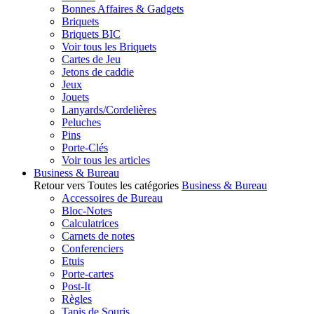
Bonnes Affaires & Gadgets
Briquets
Briquets BIC
Voir tous les Briquets
Cartes de Jeu
Jetons de caddie
Jeux
Jouets
Lanyards/Cordelières
Peluches
Pins
Porte-Clés
Voir tous les articles
Business & Bureau
Retour vers Toutes les catégories
Business & Bureau
Accessoires de Bureau
Bloc-Notes
Calculatrices
Carnets de notes
Conferenciers
Etuis
Porte-cartes
Post-It
Règles
Tapis de Souris