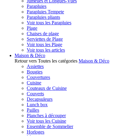
Jumelles et Longues-Vues
Parapluies
Parapluies Tempete
Parapluies pliants
Voir tous les Parapluies
Plage
Chaises de plage
Serviettes de Plage
Voir tous les Plage
Voir tous les articles
Maison & Déco
Retour vers Toutes les catégories
Maison & Déco
Assiettes
Bougies
Couvertures
Cuisine
Couteaux de Cuisine
Couverts
Decapsuleurs
Lunch box
Pailles
Planches à découper
Voir tous les Cuisine
Ensemble de Sommelier
Horloges