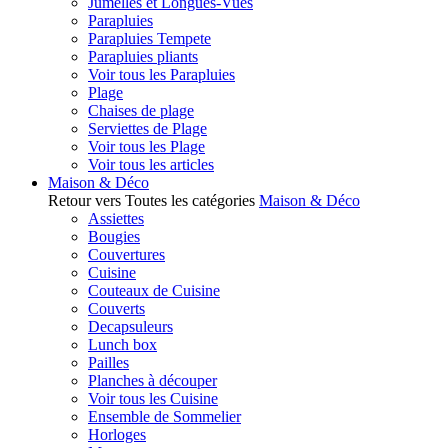
Jumelles et Longues-Vues
Parapluies
Parapluies Tempete
Parapluies pliants
Voir tous les Parapluies
Plage
Chaises de plage
Serviettes de Plage
Voir tous les Plage
Voir tous les articles
Maison & Déco
Retour vers Toutes les catégories
Maison & Déco
Assiettes
Bougies
Couvertures
Cuisine
Couteaux de Cuisine
Couverts
Decapsuleurs
Lunch box
Pailles
Planches à découper
Voir tous les Cuisine
Ensemble de Sommelier
Horloges