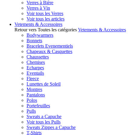
Verres à Bière
Verres à Vin
Voir tous les Verres
Voir tous les articles
Vetements & Accessoires
Retour vers Toutes les catégories
Vetements & Accessoires
Bodywarmers
Bonnets
Bracelets Evenementiels
Chapeaux & Casquettes
Chaussettes
Chemises
Echarpes
Eventails
Fleece
Lunettes de Soleil
Montres
Pantalons
Polos
Portefeuilles
Pulls
Sweats a Capuche
Voir tous les Pulls
Sweats Zippes a Capuche
T-Shirts