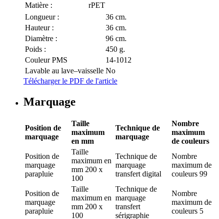
Matière :
rPET
Longueur :
36 cm.
Hauteur :
36 cm.
Diamètre :
96 cm.
Poids :
450 g.
Couleur PMS
14-1012
Lavable au lave–vaisselle
No
Télécharger le PDF de l'article
Marquage
Taille
Nombre
Position de
Technique de
maximum
maximum
marquage
marquage
en mm
de couleurs
Taille
Position de
Technique de
Nombre
maximum en
marquage
marquage
maximum de
mm
200 x
parapluie
transfert digital
couleurs
99
100
Taille
Technique de
Position de
Nombre
maximum en
marquage
marquage
maximum de
mm
200 x
transfert
parapluie
couleurs
5
100
sérigraphie