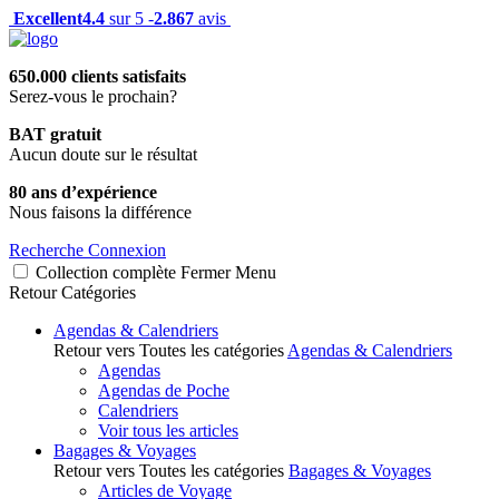
Excellent
4.4
sur 5 -
2.867
avis
650.000 clients satisfaits
Serez-vous le prochain?
BAT gratuit
Aucun doute sur le résultat
80 ans d’expérience
Nous faisons la différence
Recherche
Connexion
Collection complète
Fermer
Menu
Retour
Catégories
Agendas & Calendriers
Retour vers Toutes les catégories
Agendas & Calendriers
Agendas
Agendas de Poche
Calendriers
Voir tous les articles
Bagages & Voyages
Retour vers Toutes les catégories
Bagages & Voyages
Articles de Voyage