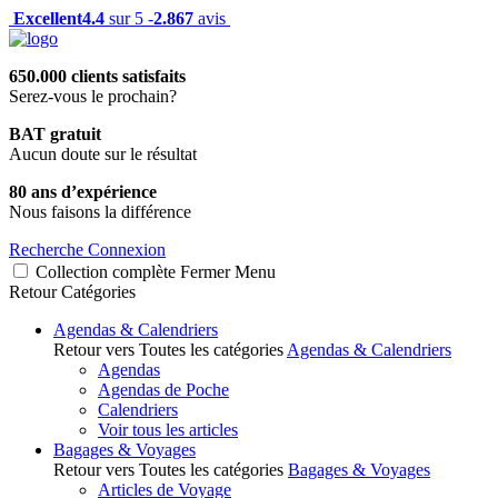
Excellent
4.4
sur 5 -
2.867
avis
650.000 clients satisfaits
Serez-vous le prochain?
BAT gratuit
Aucun doute sur le résultat
80 ans d’expérience
Nous faisons la différence
Recherche
Connexion
Collection complète
Fermer
Menu
Retour
Catégories
Agendas & Calendriers
Retour vers Toutes les catégories
Agendas & Calendriers
Agendas
Agendas de Poche
Calendriers
Voir tous les articles
Bagages & Voyages
Retour vers Toutes les catégories
Bagages & Voyages
Articles de Voyage