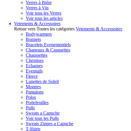
Verres à Bière
Verres à Vin
Voir tous les Verres
Voir tous les articles
Vetements & Accessoires
Retour vers Toutes les catégories
Vetements & Accessoires
Bodywarmers
Bonnets
Bracelets Evenementiels
Chapeaux & Casquettes
Chaussettes
Chemises
Echarpes
Eventails
Fleece
Lunettes de Soleil
Montres
Pantalons
Polos
Portefeuilles
Pulls
Sweats a Capuche
Voir tous les Pulls
Sweats Zippes a Capuche
T-Shirts