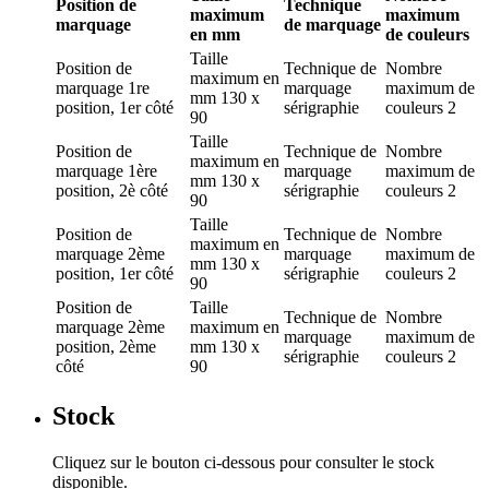
Position de
Technique
maximum
maximum
marquage
de marquage
en mm
de couleurs
Taille
Position de
Technique de
Nombre
maximum en
marquage
1re
marquage
maximum de
mm
130 x
position, 1er côté
sérigraphie
couleurs
2
90
Taille
Position de
Technique de
Nombre
maximum en
marquage
1ère
marquage
maximum de
mm
130 x
position, 2è côté
sérigraphie
couleurs
2
90
Taille
Position de
Technique de
Nombre
maximum en
marquage
2ème
marquage
maximum de
mm
130 x
position, 1er côté
sérigraphie
couleurs
2
90
Position de
Taille
Technique de
Nombre
marquage
2ème
maximum en
marquage
maximum de
position, 2ème
mm
130 x
sérigraphie
couleurs
2
côté
90
Stock
Cliquez sur le bouton ci-dessous pour consulter le stock
disponible.