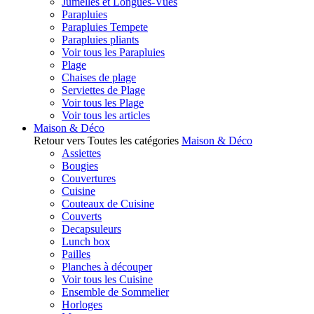
Jumelles et Longues-Vues
Parapluies
Parapluies Tempete
Parapluies pliants
Voir tous les Parapluies
Plage
Chaises de plage
Serviettes de Plage
Voir tous les Plage
Voir tous les articles
Maison & Déco
Retour vers Toutes les catégories
Maison & Déco
Assiettes
Bougies
Couvertures
Cuisine
Couteaux de Cuisine
Couverts
Decapsuleurs
Lunch box
Pailles
Planches à découper
Voir tous les Cuisine
Ensemble de Sommelier
Horloges