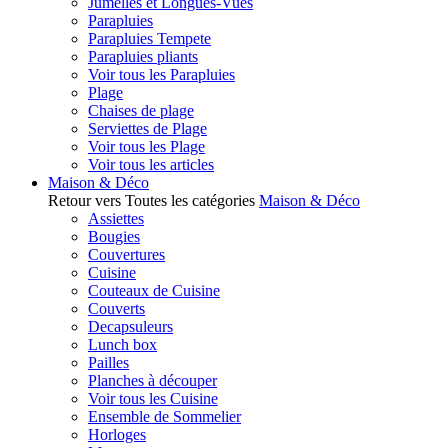
Jumelles et Longues-Vues
Parapluies
Parapluies Tempete
Parapluies pliants
Voir tous les Parapluies
Plage
Chaises de plage
Serviettes de Plage
Voir tous les Plage
Voir tous les articles
Maison & Déco
Retour vers Toutes les catégories
Maison & Déco
Assiettes
Bougies
Couvertures
Cuisine
Couteaux de Cuisine
Couverts
Decapsuleurs
Lunch box
Pailles
Planches à découper
Voir tous les Cuisine
Ensemble de Sommelier
Horloges