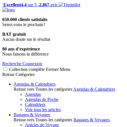
Excellent
4.4
sur 5 -
2.867
avis
650.000 clients satisfaits
Serez-vous le prochain?
BAT gratuit
Aucun doute sur le résultat
80 ans d’expérience
Nous faisons la différence
Recherche
Connexion
Collection complète
Fermer
Menu
Retour
Catégories
Agendas & Calendriers
Retour vers Toutes les catégories
Agendas & Calendriers
Agendas
Agendas de Poche
Calendriers
Voir tous les articles
Bagages & Voyages
Retour vers Toutes les catégories
Bagages & Voyages
Articles de Voyage