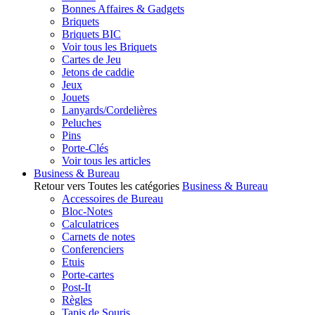
Bonnes Affaires & Gadgets
Briquets
Briquets BIC
Voir tous les Briquets
Cartes de Jeu
Jetons de caddie
Jeux
Jouets
Lanyards/Cordelières
Peluches
Pins
Porte-Clés
Voir tous les articles
Business & Bureau
Retour vers Toutes les catégories
Business & Bureau
Accessoires de Bureau
Bloc-Notes
Calculatrices
Carnets de notes
Conferenciers
Etuis
Porte-cartes
Post-It
Règles
Tapis de Souris