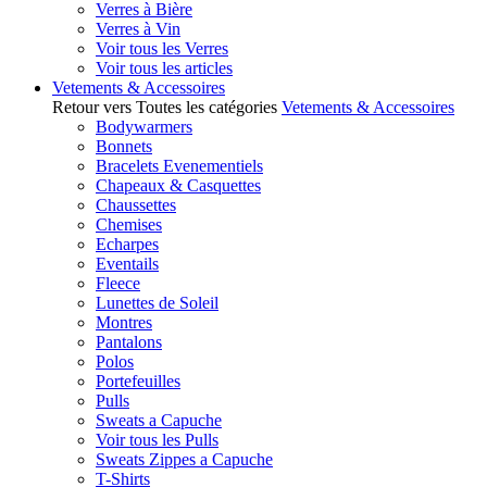
Verres à Bière
Verres à Vin
Voir tous les Verres
Voir tous les articles
Vetements & Accessoires
Retour vers Toutes les catégories
Vetements & Accessoires
Bodywarmers
Bonnets
Bracelets Evenementiels
Chapeaux & Casquettes
Chaussettes
Chemises
Echarpes
Eventails
Fleece
Lunettes de Soleil
Montres
Pantalons
Polos
Portefeuilles
Pulls
Sweats a Capuche
Voir tous les Pulls
Sweats Zippes a Capuche
T-Shirts