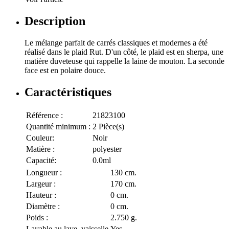
Description
Le mélange parfait de carrés classiques et modernes a été
réalisé dans le plaid Rut. D'un côté, le plaid est en sherpa, une
matière duveteuse qui rappelle la laine de mouton. La seconde
face est en polaire douce.
Caractéristiques
Référence :
21823100
Quantité minimum :
2 Pièce(s)
Couleur:
Noir
Matière :
polyester
Capacité:
0.0ml
Longueur :
130 cm.
Largeur :
170 cm.
Hauteur :
0 cm.
Diamètre :
0 cm.
Poids :
2.750 g.
Lavable au lave–vaisselle
Yes