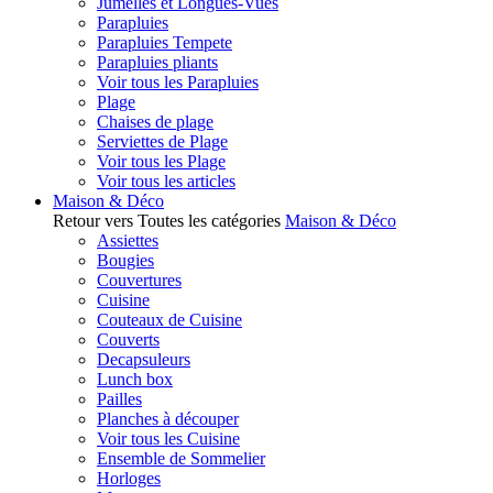
Jumelles et Longues-Vues
Parapluies
Parapluies Tempete
Parapluies pliants
Voir tous les Parapluies
Plage
Chaises de plage
Serviettes de Plage
Voir tous les Plage
Voir tous les articles
Maison & Déco
Retour vers Toutes les catégories
Maison & Déco
Assiettes
Bougies
Couvertures
Cuisine
Couteaux de Cuisine
Couverts
Decapsuleurs
Lunch box
Pailles
Planches à découper
Voir tous les Cuisine
Ensemble de Sommelier
Horloges