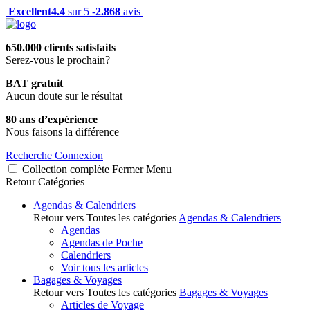
Excellent
4.4
sur 5 -
2.868
avis
650.000 clients satisfaits
Serez-vous le prochain?
BAT gratuit
Aucun doute sur le résultat
80 ans d’expérience
Nous faisons la différence
Recherche
Connexion
Collection complète
Fermer
Menu
Retour
Catégories
Agendas & Calendriers
Retour vers Toutes les catégories
Agendas & Calendriers
Agendas
Agendas de Poche
Calendriers
Voir tous les articles
Bagages & Voyages
Retour vers Toutes les catégories
Bagages & Voyages
Articles de Voyage