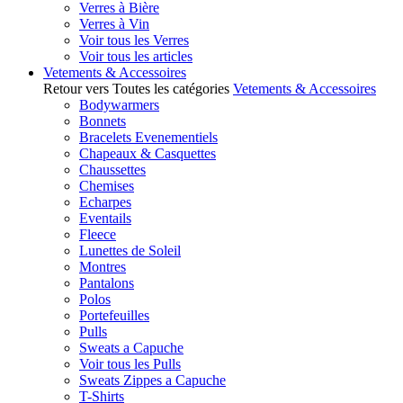
Verres à Bière
Verres à Vin
Voir tous les Verres
Voir tous les articles
Vetements & Accessoires
Retour vers Toutes les catégories
Vetements & Accessoires
Bodywarmers
Bonnets
Bracelets Evenementiels
Chapeaux & Casquettes
Chaussettes
Chemises
Echarpes
Eventails
Fleece
Lunettes de Soleil
Montres
Pantalons
Polos
Portefeuilles
Pulls
Sweats a Capuche
Voir tous les Pulls
Sweats Zippes a Capuche
T-Shirts