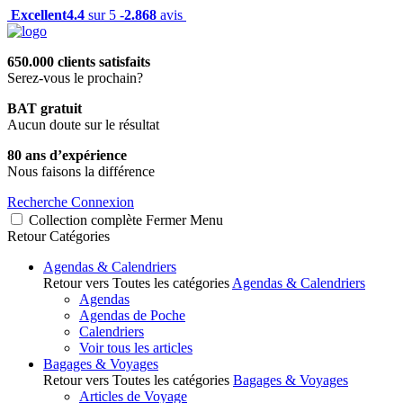
Excellent
4.4
sur 5 -
2.868
avis
650.000 clients satisfaits
Serez-vous le prochain?
BAT gratuit
Aucun doute sur le résultat
80 ans d’expérience
Nous faisons la différence
Recherche
Connexion
Collection complète
Fermer
Menu
Retour
Catégories
Agendas & Calendriers
Retour vers Toutes les catégories
Agendas & Calendriers
Agendas
Agendas de Poche
Calendriers
Voir tous les articles
Bagages & Voyages
Retour vers Toutes les catégories
Bagages & Voyages
Articles de Voyage