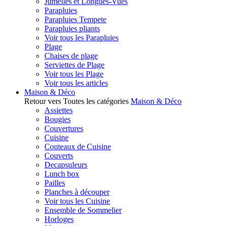
Jumelles et Longues-Vues
Parapluies
Parapluies Tempete
Parapluies pliants
Voir tous les Parapluies
Plage
Chaises de plage
Serviettes de Plage
Voir tous les Plage
Voir tous les articles
Maison & Déco
Retour vers Toutes les catégories
Maison & Déco
Assiettes
Bougies
Couvertures
Cuisine
Couteaux de Cuisine
Couverts
Decapsuleurs
Lunch box
Pailles
Planches à découper
Voir tous les Cuisine
Ensemble de Sommelier
Horloges