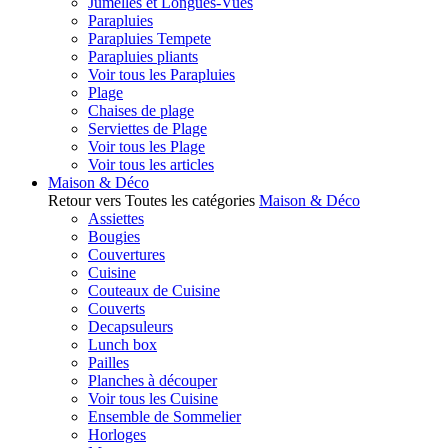
Jumelles et Longues-Vues
Parapluies
Parapluies Tempete
Parapluies pliants
Voir tous les Parapluies
Plage
Chaises de plage
Serviettes de Plage
Voir tous les Plage
Voir tous les articles
Maison & Déco
Retour vers Toutes les catégories
Maison & Déco
Assiettes
Bougies
Couvertures
Cuisine
Couteaux de Cuisine
Couverts
Decapsuleurs
Lunch box
Pailles
Planches à découper
Voir tous les Cuisine
Ensemble de Sommelier
Horloges