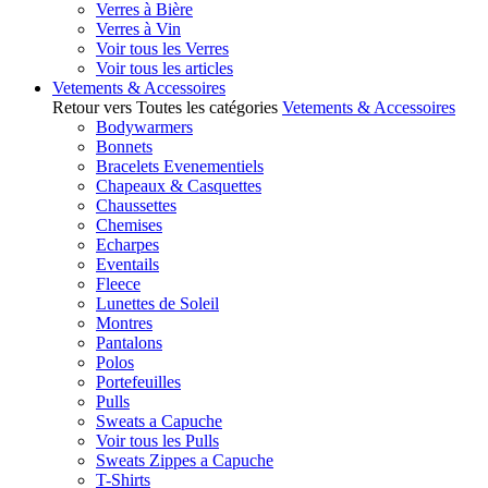
Verres à Bière
Verres à Vin
Voir tous les Verres
Voir tous les articles
Vetements & Accessoires
Retour vers Toutes les catégories
Vetements & Accessoires
Bodywarmers
Bonnets
Bracelets Evenementiels
Chapeaux & Casquettes
Chaussettes
Chemises
Echarpes
Eventails
Fleece
Lunettes de Soleil
Montres
Pantalons
Polos
Portefeuilles
Pulls
Sweats a Capuche
Voir tous les Pulls
Sweats Zippes a Capuche
T-Shirts