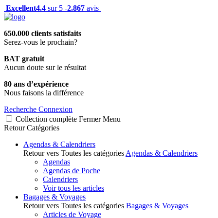
Excellent
4.4
sur 5 -
2.867
avis
650.000 clients satisfaits
Serez-vous le prochain?
BAT gratuit
Aucun doute sur le résultat
80 ans d’expérience
Nous faisons la différence
Recherche
Connexion
Collection complète
Fermer
Menu
Retour
Catégories
Agendas & Calendriers
Retour vers Toutes les catégories
Agendas & Calendriers
Agendas
Agendas de Poche
Calendriers
Voir tous les articles
Bagages & Voyages
Retour vers Toutes les catégories
Bagages & Voyages
Articles de Voyage