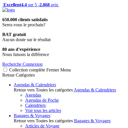
Excellent
4.4
sur 5 -
2.868
avis
650.000 clients satisfaits
Serez-vous le prochain?
BAT gratuit
Aucun doute sur le résultat
80 ans d’expérience
Nous faisons la différence
Recherche
Connexion
Collection complète
Fermer
Menu
Retour
Catégories
Agendas & Calendriers
Retour vers Toutes les catégories
Agendas & Calendriers
Agendas
Agendas de Poche
Calendriers
Voir tous les articles
Bagages & Voyages
Retour vers Toutes les catégories
Bagages & Voyages
Articles de Voyage