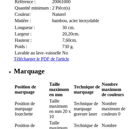
Référence :
20061000
Quantité minimum :
2 Pièce(s)
Couleur:
Naturel
Matière :
bambou, acier inoxydable
Longueur :
30 cm.
Largeur :
20,20cm.
Hauteur :
7,60cm.
Poids :
730 g.
Lavable au lave–vaisselle
No
Télécharger le PDF de l'article
Marquage
Taille
Nombre
Position de
Technique de
maximum
maximum
marquage
marquage
en mm
de couleurs
Taille
Position de
Technique de
Nombre
maximum
marquage
marquage
maximum de
en mm
20 x
fourchette
gravure laser
couleurs
0
10
Taille
Position de
Technique de
Nombre
maximum