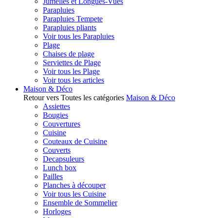
Jumelles et Longues-Vues
Parapluies
Parapluies Tempete
Parapluies pliants
Voir tous les Parapluies
Plage
Chaises de plage
Serviettes de Plage
Voir tous les Plage
Voir tous les articles
Maison & Déco
Retour vers Toutes les catégories
Maison & Déco
Assiettes
Bougies
Couvertures
Cuisine
Couteaux de Cuisine
Couverts
Decapsuleurs
Lunch box
Pailles
Planches à découper
Voir tous les Cuisine
Ensemble de Sommelier
Horloges