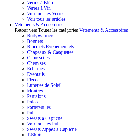
Verres à Bière
Verres à Vin
Voir tous les Verres
Voir tous les articles
Vetements & Accessoires
Retour vers Toutes les catégories
Vetements & Accessoires
Bodywarmers
Bonnets
Bracelets Evenementiels
Chapeaux & Casquettes
Chaussettes
Chemises
Echarpes
Eventails
Fleece
Lunettes de Soleil
Montres
Pantalons
Polos
Portefeuilles
Pulls
Sweats a Capuche
Voir tous les Pulls
Sweats Zippes a Capuche
T-Shirts