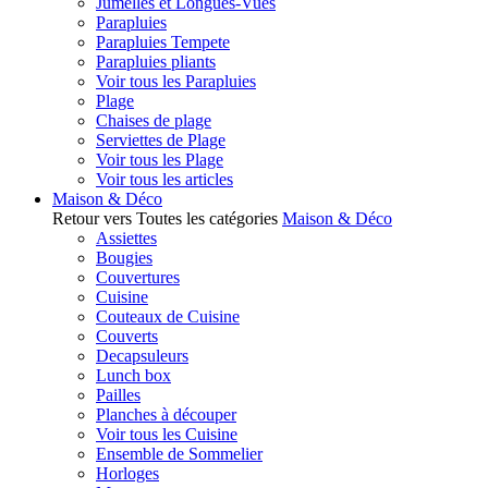
Jumelles et Longues-Vues
Parapluies
Parapluies Tempete
Parapluies pliants
Voir tous les Parapluies
Plage
Chaises de plage
Serviettes de Plage
Voir tous les Plage
Voir tous les articles
Maison & Déco
Retour vers Toutes les catégories
Maison & Déco
Assiettes
Bougies
Couvertures
Cuisine
Couteaux de Cuisine
Couverts
Decapsuleurs
Lunch box
Pailles
Planches à découper
Voir tous les Cuisine
Ensemble de Sommelier
Horloges