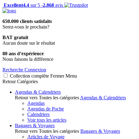
Excellent
4.4
sur 5 -
2.868
avis
650.000 clients satisfaits
Serez-vous le prochain?
BAT gratuit
Aucun doute sur le résultat
80 ans d’expérience
Nous faisons la différence
Recherche
Connexion
Collection complète
Fermer
Menu
Retour
Catégories
Agendas & Calendriers
Retour vers Toutes les catégories
Agendas & Calendriers
Agendas
Agendas de Poche
Calendriers
Voir tous les articles
Bagages & Voyages
Retour vers Toutes les catégories
Bagages & Voyages
Articles de Voyage