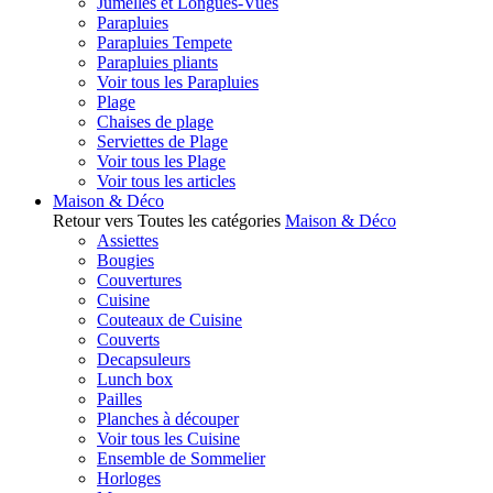
Jumelles et Longues-Vues
Parapluies
Parapluies Tempete
Parapluies pliants
Voir tous les Parapluies
Plage
Chaises de plage
Serviettes de Plage
Voir tous les Plage
Voir tous les articles
Maison & Déco
Retour vers Toutes les catégories
Maison & Déco
Assiettes
Bougies
Couvertures
Cuisine
Couteaux de Cuisine
Couverts
Decapsuleurs
Lunch box
Pailles
Planches à découper
Voir tous les Cuisine
Ensemble de Sommelier
Horloges