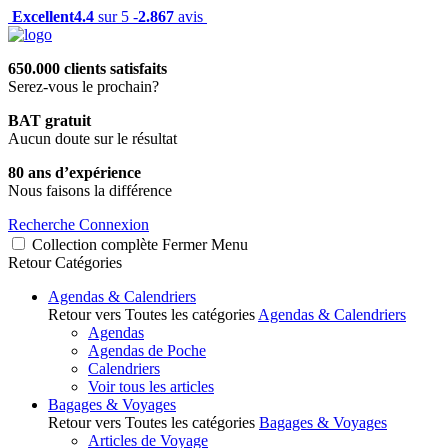
Excellent
4.4
sur 5 -
2.867
avis
650.000 clients satisfaits
Serez-vous le prochain?
BAT gratuit
Aucun doute sur le résultat
80 ans d’expérience
Nous faisons la différence
Recherche
Connexion
Collection complète
Fermer
Menu
Retour
Catégories
Agendas & Calendriers
Retour vers Toutes les catégories
Agendas & Calendriers
Agendas
Agendas de Poche
Calendriers
Voir tous les articles
Bagages & Voyages
Retour vers Toutes les catégories
Bagages & Voyages
Articles de Voyage