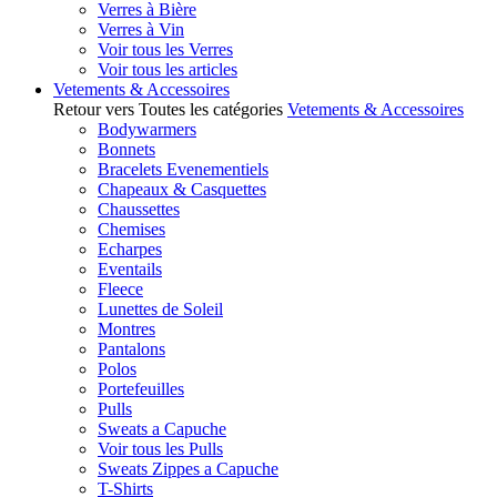
Verres à Bière
Verres à Vin
Voir tous les Verres
Voir tous les articles
Vetements & Accessoires
Retour vers Toutes les catégories
Vetements & Accessoires
Bodywarmers
Bonnets
Bracelets Evenementiels
Chapeaux & Casquettes
Chaussettes
Chemises
Echarpes
Eventails
Fleece
Lunettes de Soleil
Montres
Pantalons
Polos
Portefeuilles
Pulls
Sweats a Capuche
Voir tous les Pulls
Sweats Zippes a Capuche
T-Shirts