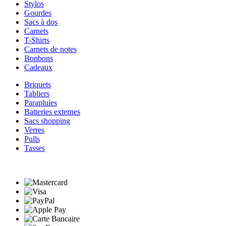
Stylos
Gourdes
Sacs à dos
Carnets
T-Shirts
Carnets de notes
Bonbons
Cadeaux
Briquets
Tabliers
Parapluies
Batteries externes
Sacs shopping
Verres
Pulls
Tasses