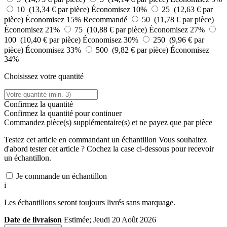
10 (13,34 € par pièce)
Économisez 10%
25 (12,63 € par
pièce)
Économisez 15%
Recommandé
50 (11,78 € par pièce)
Économisez 21%
75 (10,88 € par pièce)
Économisez 27%
100 (10,40 € par pièce)
Économisez 30%
250 (9,96 € par
pièce)
Économisez 33%
500 (9,82 € par pièce)
Économisez
34%
Choisissez votre quantité
Confirmez la quantité
Confirmez la quantité pour continuer
Commandez
pièce(s) supplémentaire(s) et ne payez que
par pièce
Testez cet article en commandant un échantillon
Vous souhaitez
d'abord tester cet article ? Cochez la case ci-dessous pour recevoir
un échantillon.
Je commande un échantillon
i
Les échantillons seront toujours livrés sans marquage.
Date de livraison
Estimée; Jeudi 20 Août 2026