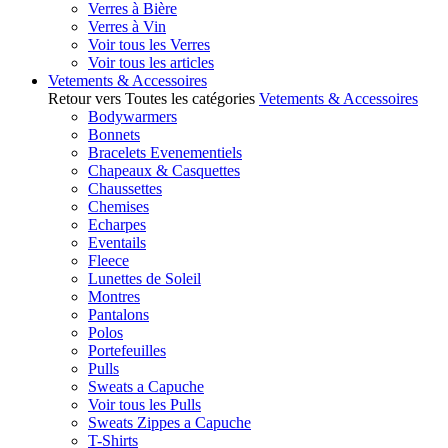
Verres à Bière
Verres à Vin
Voir tous les Verres
Voir tous les articles
Vetements & Accessoires
Retour vers Toutes les catégories
Vetements & Accessoires
Bodywarmers
Bonnets
Bracelets Evenementiels
Chapeaux & Casquettes
Chaussettes
Chemises
Echarpes
Eventails
Fleece
Lunettes de Soleil
Montres
Pantalons
Polos
Portefeuilles
Pulls
Sweats a Capuche
Voir tous les Pulls
Sweats Zippes a Capuche
T-Shirts