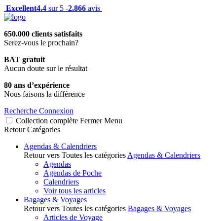
Excellent
4.4
sur 5 -
2.866
avis
650.000 clients satisfaits
Serez-vous le prochain?
BAT gratuit
Aucun doute sur le résultat
80 ans d’expérience
Nous faisons la différence
Recherche
Connexion
Collection complète
Fermer
Menu
Retour
Catégories
Agendas & Calendriers
Retour vers Toutes les catégories
Agendas & Calendriers
Agendas
Agendas de Poche
Calendriers
Voir tous les articles
Bagages & Voyages
Retour vers Toutes les catégories
Bagages & Voyages
Articles de Voyage