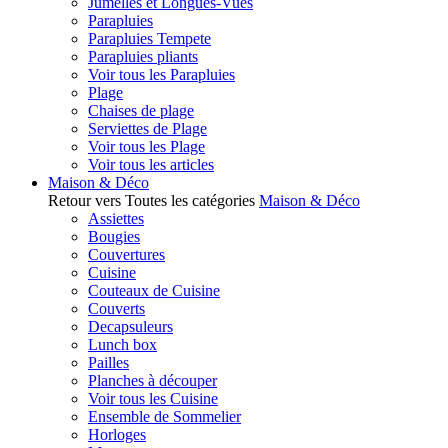
Jumelles et Longues-Vues
Parapluies
Parapluies Tempete
Parapluies pliants
Voir tous les Parapluies
Plage
Chaises de plage
Serviettes de Plage
Voir tous les Plage
Voir tous les articles
Maison & Déco
Retour vers Toutes les catégories
Maison & Déco
Assiettes
Bougies
Couvertures
Cuisine
Couteaux de Cuisine
Couverts
Decapsuleurs
Lunch box
Pailles
Planches à découper
Voir tous les Cuisine
Ensemble de Sommelier
Horloges