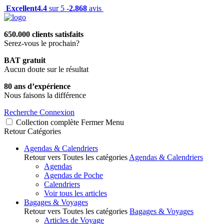
Excellent
4.4
sur 5 -
2.868
avis
650.000 clients satisfaits
Serez-vous le prochain?
BAT gratuit
Aucun doute sur le résultat
80 ans d’expérience
Nous faisons la différence
Recherche
Connexion
Collection complète
Fermer
Menu
Retour
Catégories
Agendas & Calendriers
Retour vers Toutes les catégories
Agendas & Calendriers
Agendas
Agendas de Poche
Calendriers
Voir tous les articles
Bagages & Voyages
Retour vers Toutes les catégories
Bagages & Voyages
Articles de Voyage