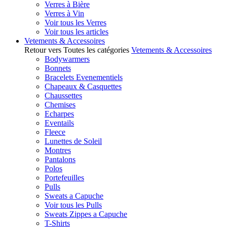
Verres à Bière
Verres à Vin
Voir tous les Verres
Voir tous les articles
Vetements & Accessoires
Retour vers Toutes les catégories
Vetements & Accessoires
Bodywarmers
Bonnets
Bracelets Evenementiels
Chapeaux & Casquettes
Chaussettes
Chemises
Echarpes
Eventails
Fleece
Lunettes de Soleil
Montres
Pantalons
Polos
Portefeuilles
Pulls
Sweats a Capuche
Voir tous les Pulls
Sweats Zippes a Capuche
T-Shirts