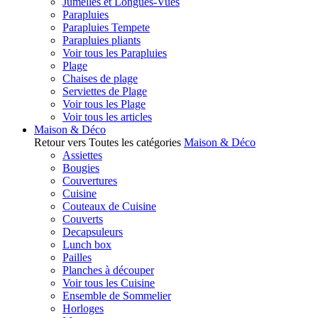
Jumelles et Longues-Vues
Parapluies
Parapluies Tempete
Parapluies pliants
Voir tous les Parapluies
Plage
Chaises de plage
Serviettes de Plage
Voir tous les Plage
Voir tous les articles
Maison & Déco
Retour vers Toutes les catégories
Maison & Déco
Assiettes
Bougies
Couvertures
Cuisine
Couteaux de Cuisine
Couverts
Decapsuleurs
Lunch box
Pailles
Planches à découper
Voir tous les Cuisine
Ensemble de Sommelier
Horloges