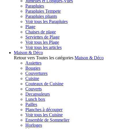
Jumelles et Longues-Vues
Parapluies
Parapluies Tempete
Parapluies pliants
Voir tous les Parapluies
Plage
Chaises de plage
Serviettes de Plage
Voir tous les Plage
Voir tous les articles
Maison & Déco
Retour vers Toutes les catégories
Maison & Déco
Assiettes
Bougies
Couvertures
Cuisine
Couteaux de Cuisine
Couverts
Decapsuleurs
Lunch box
Pailles
Planches à découper
Voir tous les Cuisine
Ensemble de Sommelier
Horloges