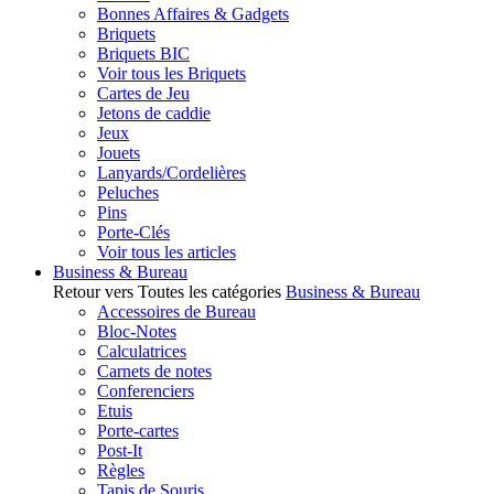
Bonnes Affaires & Gadgets
Briquets
Briquets BIC
Voir tous les Briquets
Cartes de Jeu
Jetons de caddie
Jeux
Jouets
Lanyards/Cordelières
Peluches
Pins
Porte-Clés
Voir tous les articles
Business & Bureau
Retour vers Toutes les catégories
Business & Bureau
Accessoires de Bureau
Bloc-Notes
Calculatrices
Carnets de notes
Conferenciers
Etuis
Porte-cartes
Post-It
Règles
Tapis de Souris