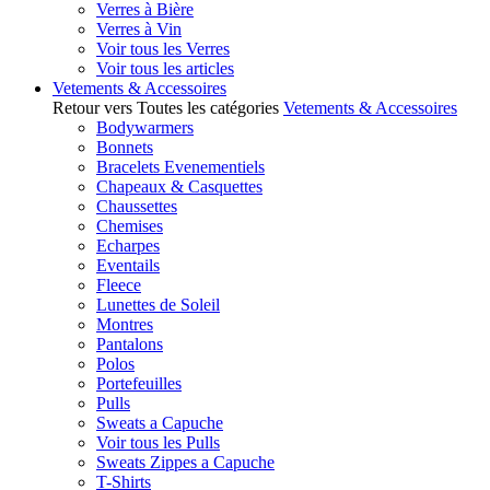
Verres à Bière
Verres à Vin
Voir tous les Verres
Voir tous les articles
Vetements & Accessoires
Retour vers Toutes les catégories
Vetements & Accessoires
Bodywarmers
Bonnets
Bracelets Evenementiels
Chapeaux & Casquettes
Chaussettes
Chemises
Echarpes
Eventails
Fleece
Lunettes de Soleil
Montres
Pantalons
Polos
Portefeuilles
Pulls
Sweats a Capuche
Voir tous les Pulls
Sweats Zippes a Capuche
T-Shirts