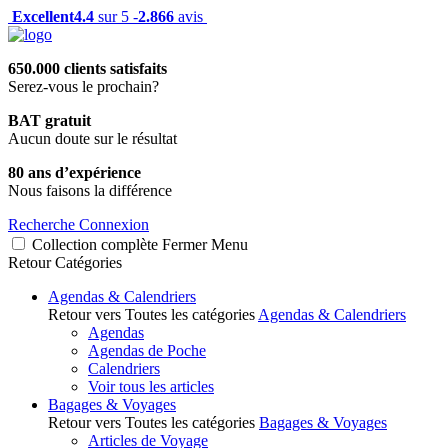
Excellent
4.4
sur 5 -
2.866
avis
650.000 clients satisfaits
Serez-vous le prochain?
BAT gratuit
Aucun doute sur le résultat
80 ans d’expérience
Nous faisons la différence
Recherche
Connexion
Collection complète
Fermer
Menu
Retour
Catégories
Agendas & Calendriers
Retour vers Toutes les catégories
Agendas & Calendriers
Agendas
Agendas de Poche
Calendriers
Voir tous les articles
Bagages & Voyages
Retour vers Toutes les catégories
Bagages & Voyages
Articles de Voyage