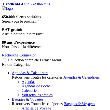
Excellent
4.4
sur 5 -
2.866
avis
650.000 clients satisfaits
Serez-vous le prochain?
BAT gratuit
Aucun doute sur le résultat
80 ans d’expérience
Nous faisons la différence
Recherche
Connexion
Collection complète
Fermer
Menu
Retour
Catégories
Agendas & Calendriers
Retour vers Toutes les catégories
Agendas & Calendriers
Agendas
Agendas de Poche
Calendriers
Voir tous les articles
Bagages & Voyages
Retour vers Toutes les catégories
Bagages & Voyages
Articles de Voyage