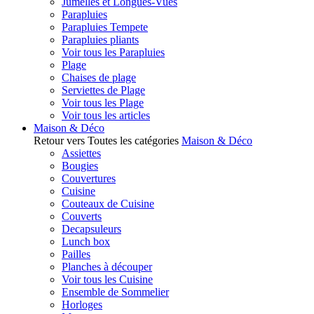
Jumelles et Longues-Vues
Parapluies
Parapluies Tempete
Parapluies pliants
Voir tous les Parapluies
Plage
Chaises de plage
Serviettes de Plage
Voir tous les Plage
Voir tous les articles
Maison & Déco
Retour vers Toutes les catégories
Maison & Déco
Assiettes
Bougies
Couvertures
Cuisine
Couteaux de Cuisine
Couverts
Decapsuleurs
Lunch box
Pailles
Planches à découper
Voir tous les Cuisine
Ensemble de Sommelier
Horloges