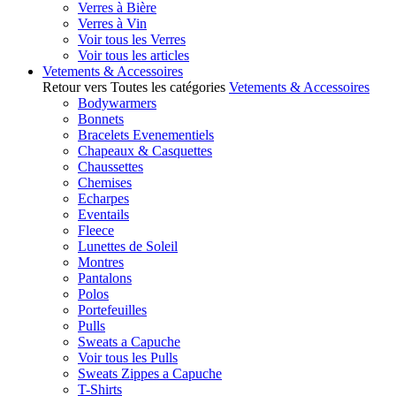
Verres à Bière
Verres à Vin
Voir tous les Verres
Voir tous les articles
Vetements & Accessoires
Retour vers Toutes les catégories
Vetements & Accessoires
Bodywarmers
Bonnets
Bracelets Evenementiels
Chapeaux & Casquettes
Chaussettes
Chemises
Echarpes
Eventails
Fleece
Lunettes de Soleil
Montres
Pantalons
Polos
Portefeuilles
Pulls
Sweats a Capuche
Voir tous les Pulls
Sweats Zippes a Capuche
T-Shirts