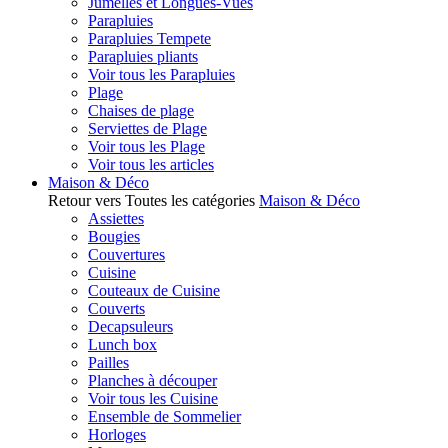
Jumelles et Longues-Vues
Parapluies
Parapluies Tempete
Parapluies pliants
Voir tous les Parapluies
Plage
Chaises de plage
Serviettes de Plage
Voir tous les Plage
Voir tous les articles
Maison & Déco
Retour vers Toutes les catégories
Maison & Déco
Assiettes
Bougies
Couvertures
Cuisine
Couteaux de Cuisine
Couverts
Decapsuleurs
Lunch box
Pailles
Planches à découper
Voir tous les Cuisine
Ensemble de Sommelier
Horloges