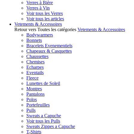
Verres à Bière
Verres à Vin
Voir tous les Verres
Voir tous les articles
Vetements & Accessoires
Retour vers Toutes les catégories
Vetements & Accessoires
Bodywarmers
Bonnets
Bracelets Evenementiels
Chapeaux & Casquettes
Chaussettes
Chemises
Echarpes
Eventails
Fleece
Lunettes de Soleil
Montres
Pantalons
Polos
Portefeuilles
Pulls
Sweats a Capuche
Voir tous les Pulls
Sweats Zippes a Capuche
T-Shirts