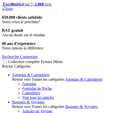
Excellent
4.4
sur 5 -
2.868
avis
650.000 clients satisfaits
Serez-vous le prochain?
BAT gratuit
Aucun doute sur le résultat
80 ans d’expérience
Nous faisons la différence
Recherche
Connexion
Collection complète
Fermer
Menu
Retour
Catégories
Agendas & Calendriers
Retour vers Toutes les catégories
Agendas & Calendriers
Agendas
Agendas de Poche
Calendriers
Voir tous les articles
Bagages & Voyages
Retour vers Toutes les catégories
Bagages & Voyages
Articles de Voyage