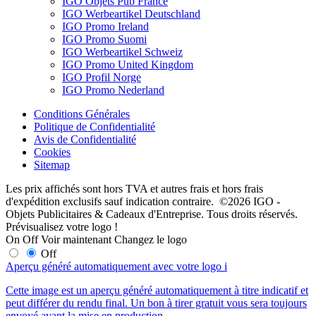
IGO Objets Pub France
IGO Werbeartikel Deutschland
IGO Promo Ireland
IGO Promo Suomi
IGO Werbeartikel Schweiz
IGO Promo United Kingdom
IGO Profil Norge
IGO Promo Nederland
Conditions Générales
Politique de Confidentialité
Avis de Confidentialité
Cookies
Sitemap
Les prix affichés sont hors TVA et autres frais et hors frais
d'expédition exclusifs sauf indication contraire. ©2026 IGO -
Objets Publicitaires & Cadeaux d'Entreprise. Tous droits réservés.
Prévisualisez votre logo !
On
Off
Voir maintenant
Changez le logo
Off
Aperçu généré automatiquement avec votre logo
i
Cette image est un aperçu généré automatiquement à titre indicatif et
peut différer du rendu final. Un bon à tirer gratuit vous sera toujours
envoyé avant la mise en production.