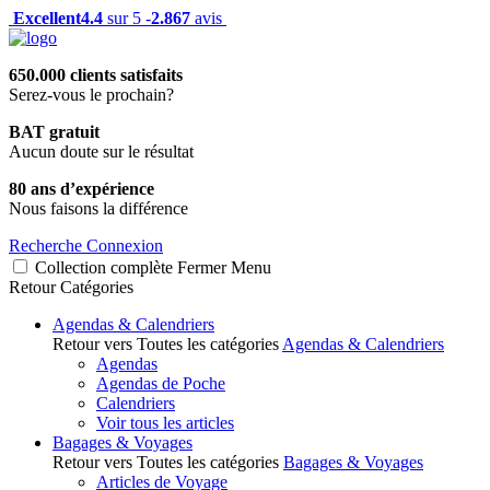
Excellent
4.4
sur 5 -
2.867
avis
650.000 clients satisfaits
Serez-vous le prochain?
BAT gratuit
Aucun doute sur le résultat
80 ans d’expérience
Nous faisons la différence
Recherche
Connexion
Collection complète
Fermer
Menu
Retour
Catégories
Agendas & Calendriers
Retour vers Toutes les catégories
Agendas & Calendriers
Agendas
Agendas de Poche
Calendriers
Voir tous les articles
Bagages & Voyages
Retour vers Toutes les catégories
Bagages & Voyages
Articles de Voyage