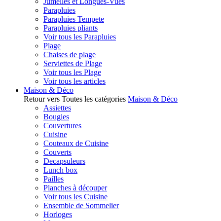
Jumelles et Longues-Vues
Parapluies
Parapluies Tempete
Parapluies pliants
Voir tous les Parapluies
Plage
Chaises de plage
Serviettes de Plage
Voir tous les Plage
Voir tous les articles
Maison & Déco
Retour vers Toutes les catégories
Maison & Déco
Assiettes
Bougies
Couvertures
Cuisine
Couteaux de Cuisine
Couverts
Decapsuleurs
Lunch box
Pailles
Planches à découper
Voir tous les Cuisine
Ensemble de Sommelier
Horloges