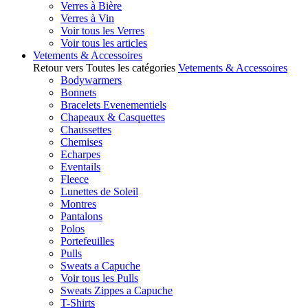
Verres à Bière
Verres à Vin
Voir tous les Verres
Voir tous les articles
Vetements & Accessoires
Retour vers Toutes les catégories
Vetements & Accessoires
Bodywarmers
Bonnets
Bracelets Evenementiels
Chapeaux & Casquettes
Chaussettes
Chemises
Echarpes
Eventails
Fleece
Lunettes de Soleil
Montres
Pantalons
Polos
Portefeuilles
Pulls
Sweats a Capuche
Voir tous les Pulls
Sweats Zippes a Capuche
T-Shirts