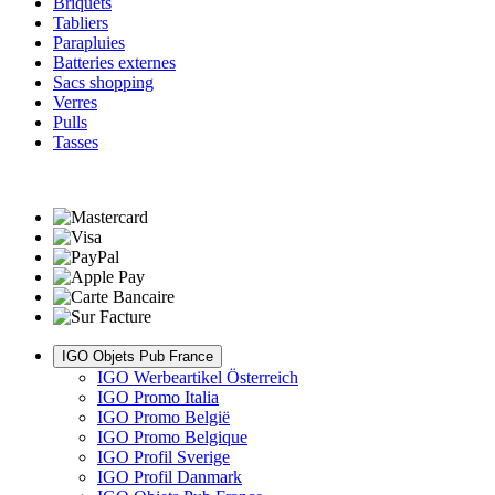
Briquets
Tabliers
Parapluies
Batteries externes
Sacs shopping
Verres
Pulls
Tasses
IGO Objets Pub France
IGO Werbeartikel Österreich
IGO Promo Italia
IGO Promo België
IGO Promo Belgique
IGO Profil Sverige
IGO Profil Danmark