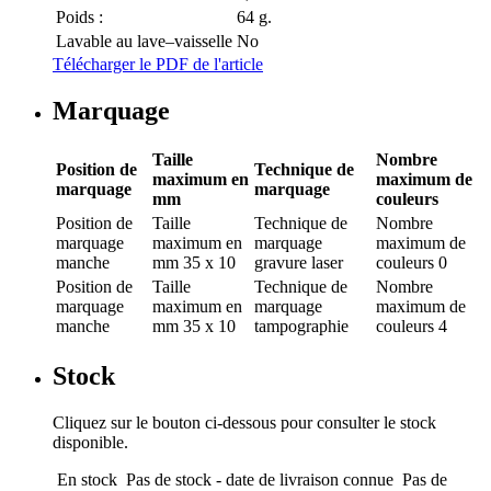
Poids :
64 g.
Lavable au lave–vaisselle
No
Télécharger le PDF de l'article
Marquage
Taille
Nombre
Position de
Technique de
maximum en
maximum de
marquage
marquage
mm
couleurs
Position de
Taille
Technique de
Nombre
marquage
maximum en
marquage
maximum de
manche
mm
35 x 10
gravure laser
couleurs
0
Position de
Taille
Technique de
Nombre
marquage
maximum en
marquage
maximum de
manche
mm
35 x 10
tampographie
couleurs
4
Stock
Cliquez sur le bouton ci-dessous pour consulter le stock
disponible.
En stock
Pas de stock - date de livraison connue
Pas de