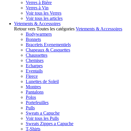
Verres à Bière
Verres à Vin
Voir tous les Verres
Voir tous les articles
Vetements & Accessoires
Retour vers Toutes les catégories
Vetements & Accessoires
Bodywarmers
Bonnets
Bracelets Evenementiels
Chapeaux & Casquettes
Chaussettes
Chemises
Echarpes
Eventails
Fleece
Lunettes de Soleil
Montres
Pantalons
Polos
Portefeuilles
Pulls
Sweats a Capuche
Voir tous les Pulls
Sweats Zippes a Capuche
T-Shirts