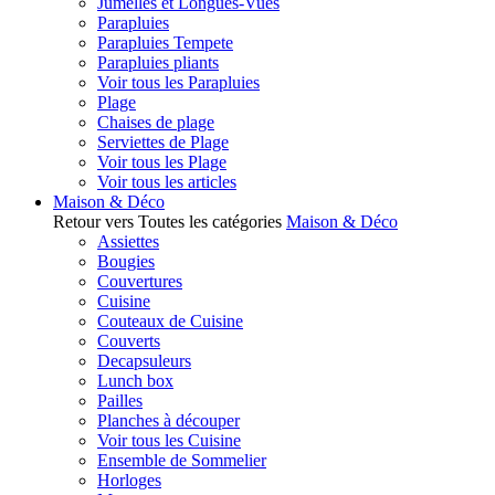
Jumelles et Longues-Vues
Parapluies
Parapluies Tempete
Parapluies pliants
Voir tous les Parapluies
Plage
Chaises de plage
Serviettes de Plage
Voir tous les Plage
Voir tous les articles
Maison & Déco
Retour vers Toutes les catégories
Maison & Déco
Assiettes
Bougies
Couvertures
Cuisine
Couteaux de Cuisine
Couverts
Decapsuleurs
Lunch box
Pailles
Planches à découper
Voir tous les Cuisine
Ensemble de Sommelier
Horloges