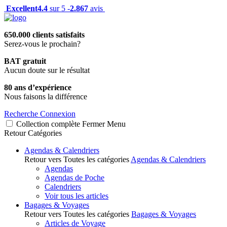
Excellent
4.4
sur 5 -
2.867
avis
650.000 clients satisfaits
Serez-vous le prochain?
BAT gratuit
Aucun doute sur le résultat
80 ans d’expérience
Nous faisons la différence
Recherche
Connexion
Collection complète
Fermer
Menu
Retour
Catégories
Agendas & Calendriers
Retour vers Toutes les catégories
Agendas & Calendriers
Agendas
Agendas de Poche
Calendriers
Voir tous les articles
Bagages & Voyages
Retour vers Toutes les catégories
Bagages & Voyages
Articles de Voyage