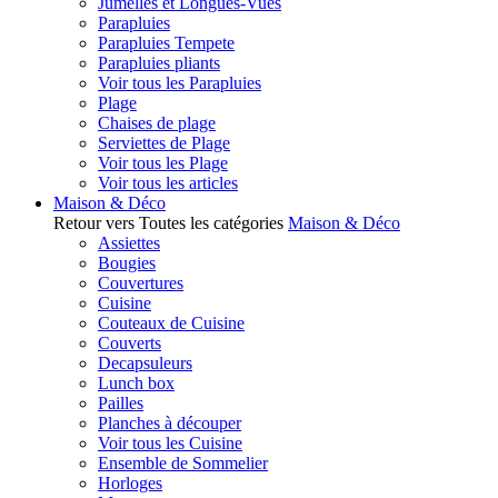
Jumelles et Longues-Vues
Parapluies
Parapluies Tempete
Parapluies pliants
Voir tous les Parapluies
Plage
Chaises de plage
Serviettes de Plage
Voir tous les Plage
Voir tous les articles
Maison & Déco
Retour vers Toutes les catégories
Maison & Déco
Assiettes
Bougies
Couvertures
Cuisine
Couteaux de Cuisine
Couverts
Decapsuleurs
Lunch box
Pailles
Planches à découper
Voir tous les Cuisine
Ensemble de Sommelier
Horloges