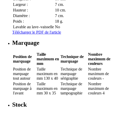
Largeur :
7 cm.
Hauteur :
10 cm.
Diamètre :
7 cm.
Poids :
18 g.
Lavable au lave–vaisselle
No
Télécharger le PDF de l'article
Marquage
Taille
Nombre
Position de
Technique de
maximum en
maximum de
marquage
marquage
mm
couleurs
Position de
Taille
Technique de
Nombre
marquage
maximum en
marquage
maximum de
tout autour
mm
130 x 40
sérigraphie
couleurs
-
Position de
Taille
Technique de
Nombre
marquage
à
maximum en
marquage
maximum de
l'avant
mm
30 x 35
tampographie
couleurs
4
Stock