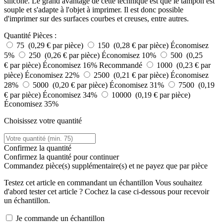
silicone. Le grand avantage de cette technique est que le tampon est
souple et s'adapte à l'objet à imprimer. Il est donc possible
d'imprimer sur des surfaces courbes et creuses, entre autres.
Quantité
Pièces :
75 (0,29 € par pièce)
150 (0,28 € par pièce)
Économisez
5%
250 (0,26 € par pièce)
Économisez 10%
500 (0,25
€ par pièce)
Économisez 16%
Recommandé
1000 (0,23 € par
pièce)
Économisez 22%
2500 (0,21 € par pièce)
Économisez
28%
5000 (0,20 € par pièce)
Économisez 31%
7500 (0,19
€ par pièce)
Économisez 34%
10000 (0,19 € par pièce)
Économisez 35%
Choisissez votre quantité
Confirmez la quantité
Confirmez la quantité pour continuer
Commandez
pièce(s) supplémentaire(s) et ne payez que
par pièce
Testez cet article en commandant un échantillon
Vous souhaitez
d'abord tester cet article ? Cochez la case ci-dessous pour recevoir
un échantillon.
Je commande un échantillon