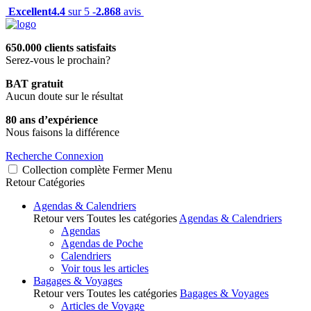
Excellent
4.4
sur 5 -
2.868
avis
650.000 clients satisfaits
Serez-vous le prochain?
BAT gratuit
Aucun doute sur le résultat
80 ans d’expérience
Nous faisons la différence
Recherche
Connexion
Collection complète
Fermer
Menu
Retour
Catégories
Agendas & Calendriers
Retour vers Toutes les catégories
Agendas & Calendriers
Agendas
Agendas de Poche
Calendriers
Voir tous les articles
Bagages & Voyages
Retour vers Toutes les catégories
Bagages & Voyages
Articles de Voyage