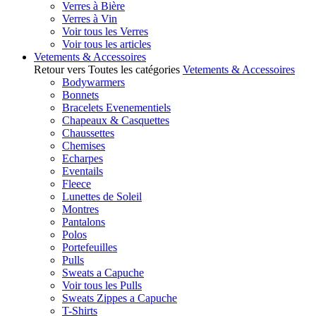
Verres à Bière
Verres à Vin
Voir tous les Verres
Voir tous les articles
Vetements & Accessoires
Retour vers Toutes les catégories
Vetements & Accessoires
Bodywarmers
Bonnets
Bracelets Evenementiels
Chapeaux & Casquettes
Chaussettes
Chemises
Echarpes
Eventails
Fleece
Lunettes de Soleil
Montres
Pantalons
Polos
Portefeuilles
Pulls
Sweats a Capuche
Voir tous les Pulls
Sweats Zippes a Capuche
T-Shirts