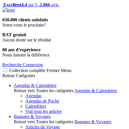
Excellent
4.4
sur 5 -
2.866
avis
650.000 clients satisfaits
Serez-vous le prochain?
BAT gratuit
Aucun doute sur le résultat
80 ans d’expérience
Nous faisons la différence
Recherche
Connexion
Collection complète
Fermer
Menu
Retour
Catégories
Agendas & Calendriers
Retour vers Toutes les catégories
Agendas & Calendriers
Agendas
Agendas de Poche
Calendriers
Voir tous les articles
Bagages & Voyages
Retour vers Toutes les catégories
Bagages & Voyages
Articles de Voyage