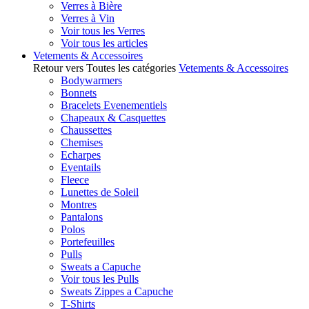
Verres à Bière
Verres à Vin
Voir tous les Verres
Voir tous les articles
Vetements & Accessoires
Retour vers Toutes les catégories
Vetements & Accessoires
Bodywarmers
Bonnets
Bracelets Evenementiels
Chapeaux & Casquettes
Chaussettes
Chemises
Echarpes
Eventails
Fleece
Lunettes de Soleil
Montres
Pantalons
Polos
Portefeuilles
Pulls
Sweats a Capuche
Voir tous les Pulls
Sweats Zippes a Capuche
T-Shirts