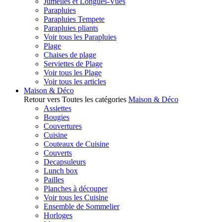
Jumelles et Longues-Vues
Parapluies
Parapluies Tempete
Parapluies pliants
Voir tous les Parapluies
Plage
Chaises de plage
Serviettes de Plage
Voir tous les Plage
Voir tous les articles
Maison & Déco
Retour vers Toutes les catégories
Maison & Déco
Assiettes
Bougies
Couvertures
Cuisine
Couteaux de Cuisine
Couverts
Decapsuleurs
Lunch box
Pailles
Planches à découper
Voir tous les Cuisine
Ensemble de Sommelier
Horloges