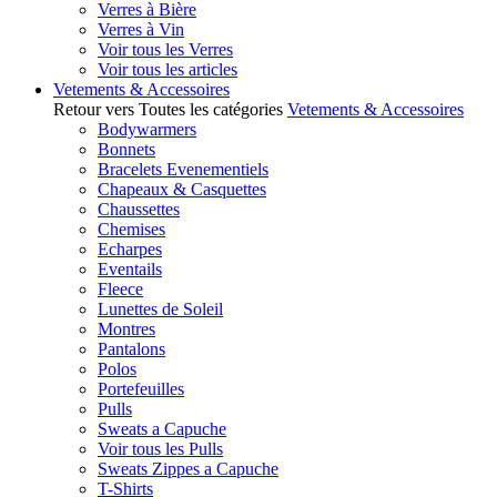
Verres à Bière
Verres à Vin
Voir tous les Verres
Voir tous les articles
Vetements & Accessoires
Retour vers Toutes les catégories
Vetements & Accessoires
Bodywarmers
Bonnets
Bracelets Evenementiels
Chapeaux & Casquettes
Chaussettes
Chemises
Echarpes
Eventails
Fleece
Lunettes de Soleil
Montres
Pantalons
Polos
Portefeuilles
Pulls
Sweats a Capuche
Voir tous les Pulls
Sweats Zippes a Capuche
T-Shirts