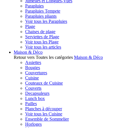
Jumelles et Longues-Vues
Parapluies
Parapluies Tempete
Parapluies pliants
Voir tous les Parapluies
Plage
Chaises de plage
Serviettes de Plage
Voir tous les Plage
Voir tous les articles
Maison & Déco
Retour vers Toutes les catégories
Maison & Déco
Assiettes
Bougies
Couvertures
Cuisine
Couteaux de Cuisine
Couverts
Decapsuleurs
Lunch box
Pailles
Planches à découper
Voir tous les Cuisine
Ensemble de Sommelier
Horloges