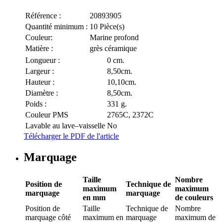
Référence :
20893905
Quantité minimum :
10 Pièce(s)
Couleur:
Marine profond
Matière :
grès céramique
Longueur :
0 cm.
Largeur :
8,50cm.
Hauteur :
10,10cm.
Diamètre :
8,50cm.
Poids :
331 g.
Couleur PMS
2765C, 2372C
Lavable au lave–vaisselle
No
Télécharger le PDF de l'article
Marquage
Taille
Nombre
Position de
Technique de
maximum
maximum
marquage
marquage
en mm
de couleurs
Position de
Taille
Technique de
Nombre
marquage
côté
maximum en
marquage
maximum de