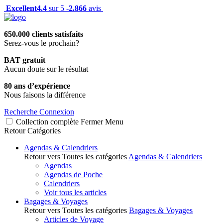
Excellent
4.4
sur 5 -
2.866
avis
650.000 clients satisfaits
Serez-vous le prochain?
BAT gratuit
Aucun doute sur le résultat
80 ans d’expérience
Nous faisons la différence
Recherche
Connexion
Collection complète
Fermer
Menu
Retour
Catégories
Agendas & Calendriers
Retour vers Toutes les catégories
Agendas & Calendriers
Agendas
Agendas de Poche
Calendriers
Voir tous les articles
Bagages & Voyages
Retour vers Toutes les catégories
Bagages & Voyages
Articles de Voyage