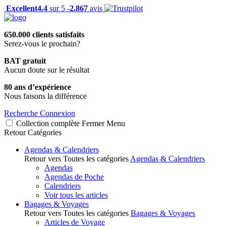
Excellent
4.4
sur 5 -
2.867
avis
650.000 clients satisfaits
Serez-vous le prochain?
BAT gratuit
Aucun doute sur le résultat
80 ans d’expérience
Nous faisons la différence
Recherche
Connexion
Collection complète
Fermer
Menu
Retour
Catégories
Agendas & Calendriers
Retour vers Toutes les catégories
Agendas & Calendriers
Agendas
Agendas de Poche
Calendriers
Voir tous les articles
Bagages & Voyages
Retour vers Toutes les catégories
Bagages & Voyages
Articles de Voyage