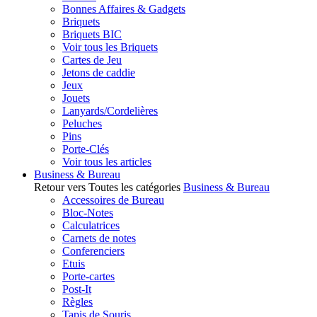
Bonnes Affaires & Gadgets
Briquets
Briquets BIC
Voir tous les Briquets
Cartes de Jeu
Jetons de caddie
Jeux
Jouets
Lanyards/Cordelières
Peluches
Pins
Porte-Clés
Voir tous les articles
Business & Bureau
Retour vers Toutes les catégories
Business & Bureau
Accessoires de Bureau
Bloc-Notes
Calculatrices
Carnets de notes
Conferenciers
Etuis
Porte-cartes
Post-It
Règles
Tapis de Souris