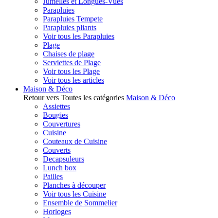
Jumelles et Longues-Vues
Parapluies
Parapluies Tempete
Parapluies pliants
Voir tous les Parapluies
Plage
Chaises de plage
Serviettes de Plage
Voir tous les Plage
Voir tous les articles
Maison & Déco
Retour vers Toutes les catégories
Maison & Déco
Assiettes
Bougies
Couvertures
Cuisine
Couteaux de Cuisine
Couverts
Decapsuleurs
Lunch box
Pailles
Planches à découper
Voir tous les Cuisine
Ensemble de Sommelier
Horloges