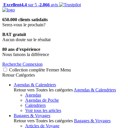
Excellent
4.4
sur 5 -
2.866
avis
650.000 clients satisfaits
Serez-vous le prochain?
BAT gratuit
Aucun doute sur le résultat
80 ans d’expérience
Nous faisons la différence
Recherche
Connexion
Collection complète
Fermer
Menu
Retour
Catégories
Agendas & Calendriers
Retour vers Toutes les catégories
Agendas & Calendriers
Agendas
Agendas de Poche
Calendriers
Voir tous les articles
Bagages & Voyages
Retour vers Toutes les catégories
Bagages & Voyages
Articles de Voyage