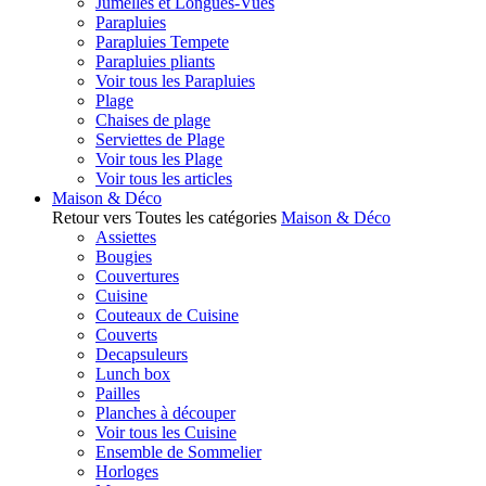
Jumelles et Longues-Vues
Parapluies
Parapluies Tempete
Parapluies pliants
Voir tous les Parapluies
Plage
Chaises de plage
Serviettes de Plage
Voir tous les Plage
Voir tous les articles
Maison & Déco
Retour vers Toutes les catégories
Maison & Déco
Assiettes
Bougies
Couvertures
Cuisine
Couteaux de Cuisine
Couverts
Decapsuleurs
Lunch box
Pailles
Planches à découper
Voir tous les Cuisine
Ensemble de Sommelier
Horloges