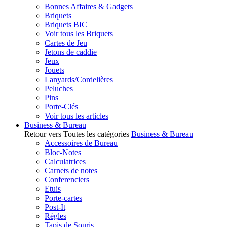
Bonnes Affaires & Gadgets
Briquets
Briquets BIC
Voir tous les Briquets
Cartes de Jeu
Jetons de caddie
Jeux
Jouets
Lanyards/Cordelières
Peluches
Pins
Porte-Clés
Voir tous les articles
Business & Bureau
Retour vers Toutes les catégories
Business & Bureau
Accessoires de Bureau
Bloc-Notes
Calculatrices
Carnets de notes
Conferenciers
Etuis
Porte-cartes
Post-It
Règles
Tapis de Souris