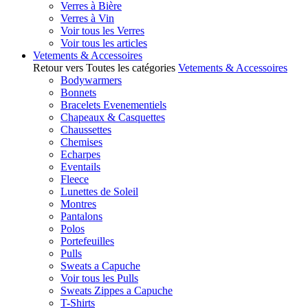
Verres à Bière
Verres à Vin
Voir tous les Verres
Voir tous les articles
Vetements & Accessoires
Retour vers Toutes les catégories
Vetements & Accessoires
Bodywarmers
Bonnets
Bracelets Evenementiels
Chapeaux & Casquettes
Chaussettes
Chemises
Echarpes
Eventails
Fleece
Lunettes de Soleil
Montres
Pantalons
Polos
Portefeuilles
Pulls
Sweats a Capuche
Voir tous les Pulls
Sweats Zippes a Capuche
T-Shirts