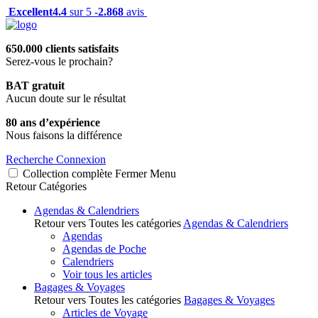
Excellent
4.4
sur 5 -
2.868
avis
650.000 clients satisfaits
Serez-vous le prochain?
BAT gratuit
Aucun doute sur le résultat
80 ans d’expérience
Nous faisons la différence
Recherche
Connexion
Collection complète
Fermer
Menu
Retour
Catégories
Agendas & Calendriers
Retour vers Toutes les catégories
Agendas & Calendriers
Agendas
Agendas de Poche
Calendriers
Voir tous les articles
Bagages & Voyages
Retour vers Toutes les catégories
Bagages & Voyages
Articles de Voyage