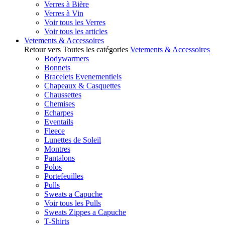
Verres à Bière
Verres à Vin
Voir tous les Verres
Voir tous les articles
Vetements & Accessoires
Retour vers Toutes les catégories
Vetements & Accessoires
Bodywarmers
Bonnets
Bracelets Evenementiels
Chapeaux & Casquettes
Chaussettes
Chemises
Echarpes
Eventails
Fleece
Lunettes de Soleil
Montres
Pantalons
Polos
Portefeuilles
Pulls
Sweats a Capuche
Voir tous les Pulls
Sweats Zippes a Capuche
T-Shirts