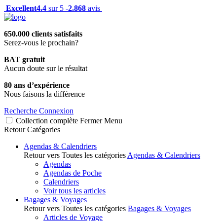
Excellent
4.4
sur 5 -
2.868
avis
650.000 clients satisfaits
Serez-vous le prochain?
BAT gratuit
Aucun doute sur le résultat
80 ans d’expérience
Nous faisons la différence
Recherche
Connexion
Collection complète
Fermer
Menu
Retour
Catégories
Agendas & Calendriers
Retour vers Toutes les catégories
Agendas & Calendriers
Agendas
Agendas de Poche
Calendriers
Voir tous les articles
Bagages & Voyages
Retour vers Toutes les catégories
Bagages & Voyages
Articles de Voyage