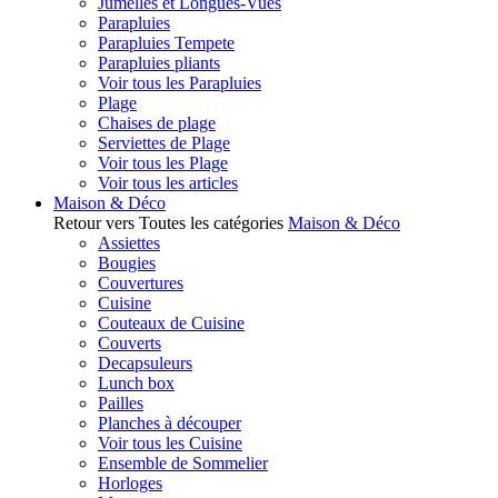
Jumelles et Longues-Vues
Parapluies
Parapluies Tempete
Parapluies pliants
Voir tous les Parapluies
Plage
Chaises de plage
Serviettes de Plage
Voir tous les Plage
Voir tous les articles
Maison & Déco
Retour vers Toutes les catégories
Maison & Déco
Assiettes
Bougies
Couvertures
Cuisine
Couteaux de Cuisine
Couverts
Decapsuleurs
Lunch box
Pailles
Planches à découper
Voir tous les Cuisine
Ensemble de Sommelier
Horloges