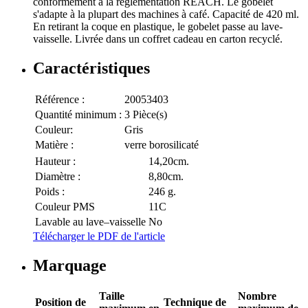
conformément à la réglementation REACH. Le gobelet
s'adapte à la plupart des machines à café. Capacité de 420 ml.
En retirant la coque en plastique, le gobelet passe au lave-
vaisselle. Livrée dans un coffret cadeau en carton recyclé.
Caractéristiques
Référence :
20053403
Quantité minimum :
3 Pièce(s)
Couleur:
Gris
Matière :
verre borosilicaté
Hauteur :
14,20cm.
Diamètre :
8,80cm.
Poids :
246 g.
Couleur PMS
11C
Lavable au lave–vaisselle
No
Télécharger le PDF de l'article
Marquage
Taille
Nombre
Position de
Technique de