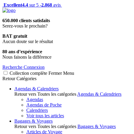
Excellent
4.4
sur 5 -
2.868
avis
650.000 clients satisfaits
Serez-vous le prochain?
BAT gratuit
Aucun doute sur le résultat
80 ans d’expérience
Nous faisons la différence
Recherche
Connexion
Collection complète
Fermer
Menu
Retour
Catégories
Agendas & Calendriers
Retour vers Toutes les catégories
Agendas & Calendriers
Agendas
Agendas de Poche
Calendriers
Voir tous les articles
Bagages & Voyages
Retour vers Toutes les catégories
Bagages & Voyages
Articles de Voyage