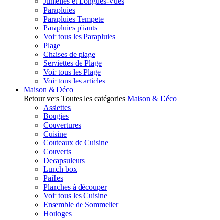
Jumelles et Longues-Vues
Parapluies
Parapluies Tempete
Parapluies pliants
Voir tous les Parapluies
Plage
Chaises de plage
Serviettes de Plage
Voir tous les Plage
Voir tous les articles
Maison & Déco
Retour vers Toutes les catégories
Maison & Déco
Assiettes
Bougies
Couvertures
Cuisine
Couteaux de Cuisine
Couverts
Decapsuleurs
Lunch box
Pailles
Planches à découper
Voir tous les Cuisine
Ensemble de Sommelier
Horloges