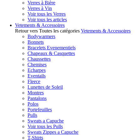
Verres à Bière
Verres à Vin
Voir tous les Verres
Voir tous les articles
Vetements & Accessoires
Retour vers Toutes les catégories
Vetements & Accessoires
Bodywarmers
Bonnets
Bracelets Evenementiels
Chapeaux & Casquettes
Chaussettes
Chemises
Echarpes
Eventails
Fleece
Lunettes de Soleil
Montres
Pantalons
Polos
Portefeuilles
Pulls
Sweats a Capuche
Voir tous les Pulls
Sweats Zippes a Capuche
T-Shirts