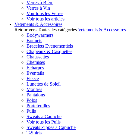
Verres à Bière
Verres à Vin
Voir tous les Verres
Voir tous les articles
Vetements & Accessoires
Retour vers Toutes les catégories
Vetements & Accessoires
Bodywarmers
Bonnets
Bracelets Evenementiels
Chapeaux & Casquettes
Chaussettes
Chemises
Echarpes
Eventails
Fleece
Lunettes de Soleil
Montres
Pantalons
Polos
Portefeuilles
Pulls
Sweats a Capuche
Voir tous les Pulls
Sweats Zippes a Capuche
T-Shirts