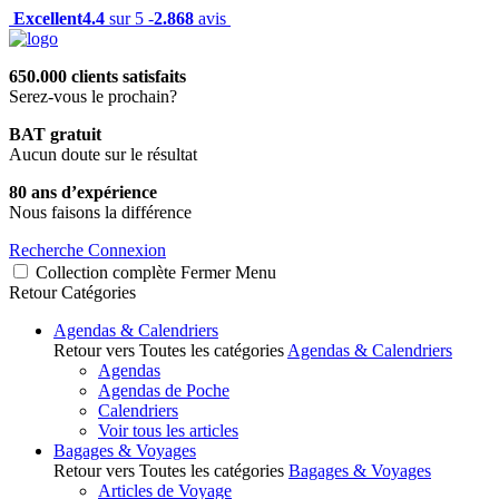
Excellent
4.4
sur 5 -
2.868
avis
650.000 clients satisfaits
Serez-vous le prochain?
BAT gratuit
Aucun doute sur le résultat
80 ans d’expérience
Nous faisons la différence
Recherche
Connexion
Collection complète
Fermer
Menu
Retour
Catégories
Agendas & Calendriers
Retour vers Toutes les catégories
Agendas & Calendriers
Agendas
Agendas de Poche
Calendriers
Voir tous les articles
Bagages & Voyages
Retour vers Toutes les catégories
Bagages & Voyages
Articles de Voyage