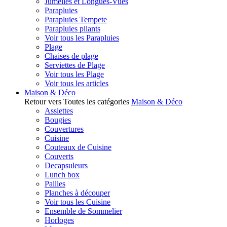
Jumelles et Longues-Vues
Parapluies
Parapluies Tempete
Parapluies pliants
Voir tous les Parapluies
Plage
Chaises de plage
Serviettes de Plage
Voir tous les Plage
Voir tous les articles
Maison & Déco
Retour vers Toutes les catégories
Maison & Déco
Assiettes
Bougies
Couvertures
Cuisine
Couteaux de Cuisine
Couverts
Decapsuleurs
Lunch box
Pailles
Planches à découper
Voir tous les Cuisine
Ensemble de Sommelier
Horloges