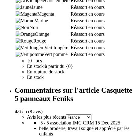
Gris tempête
Réassort en cours
Jaune
Réassort en cours
Magenta
Réassort en cours
Marine
Réassort en cours
Noir
Réassort en cours
Orange
Réassort en cours
Rouge
Réassort en cours
Vert fougère
Réassort en cours
Vert pomme
Réassort en cours
{0} pcs
En stock à partir du {0}
En rupture de stock
En stock
Commentaires sur l'article Casquette
5 panneaux Feniks
4.6
/ 5 (8 avis)
Avis les plus récents
5 / 5
association IMC CRM
15 Dec 2025
belle broderie, travail soigné et apprécié par les
enfants