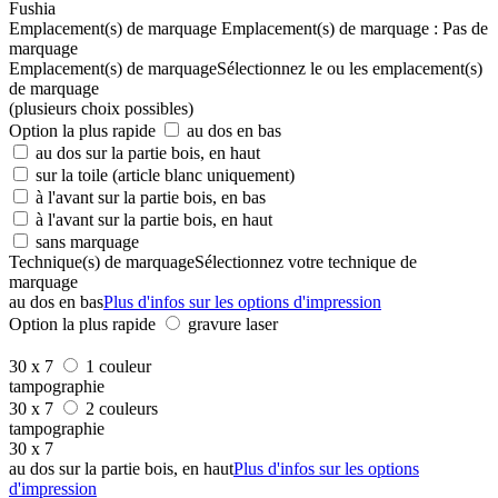
Fushia
Emplacement(s) de marquage
Emplacement(s) de marquage :
Pas de
marquage
Emplacement(s) de marquage
Sélectionnez le ou les emplacement(s)
de marquage
(plusieurs choix possibles)
Option la plus rapide
au dos en bas
au dos sur la partie bois, en haut
sur la toile (article blanc uniquement)
à l'avant sur la partie bois, en bas
à l'avant sur la partie bois, en haut
sans marquage
Technique(s) de marquage
Sélectionnez votre technique de
marquage
au dos en bas
Plus d'infos sur les options d'impression
Option la plus rapide
gravure laser
30 x 7
1 couleur
tampographie
30 x 7
2 couleurs
tampographie
30 x 7
au dos sur la partie bois, en haut
Plus d'infos sur les options
d'impression