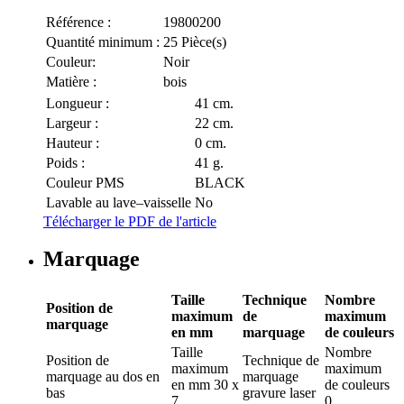
Référence :
19800200
Quantité minimum :
25 Pièce(s)
Couleur:
Noir
Matière :
bois
Longueur :
41 cm.
Largeur :
22 cm.
Hauteur :
0 cm.
Poids :
41 g.
Couleur PMS
BLACK
Lavable au lave–vaisselle
No
Télécharger le PDF de l'article
Marquage
Taille
Technique
Nombre
Position de
maximum
de
maximum
marquage
en mm
marquage
de couleurs
Taille
Nombre
Position de
Technique de
maximum
maximum
marquage
au dos en
marquage
en mm
30 x
de couleurs
bas
gravure laser
7
0