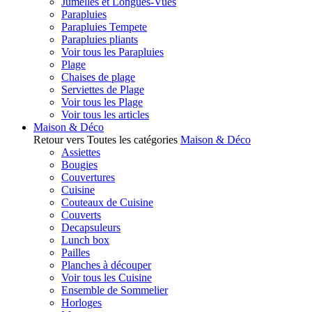
Jumelles et Longues-Vues
Parapluies
Parapluies Tempete
Parapluies pliants
Voir tous les Parapluies
Plage
Chaises de plage
Serviettes de Plage
Voir tous les Plage
Voir tous les articles
Maison & Déco
Retour vers Toutes les catégories
Maison & Déco
Assiettes
Bougies
Couvertures
Cuisine
Couteaux de Cuisine
Couverts
Decapsuleurs
Lunch box
Pailles
Planches à découper
Voir tous les Cuisine
Ensemble de Sommelier
Horloges