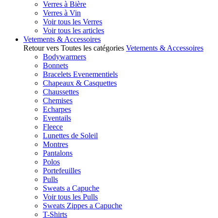
Verres à Bière
Verres à Vin
Voir tous les Verres
Voir tous les articles
Vetements & Accessoires
Retour vers Toutes les catégories
Vetements & Accessoires
Bodywarmers
Bonnets
Bracelets Evenementiels
Chapeaux & Casquettes
Chaussettes
Chemises
Echarpes
Eventails
Fleece
Lunettes de Soleil
Montres
Pantalons
Polos
Portefeuilles
Pulls
Sweats a Capuche
Voir tous les Pulls
Sweats Zippes a Capuche
T-Shirts