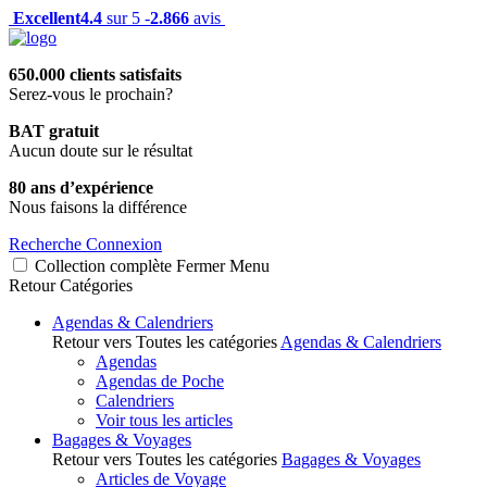
Excellent
4.4
sur 5 -
2.866
avis
650.000 clients satisfaits
Serez-vous le prochain?
BAT gratuit
Aucun doute sur le résultat
80 ans d’expérience
Nous faisons la différence
Recherche
Connexion
Collection complète
Fermer
Menu
Retour
Catégories
Agendas & Calendriers
Retour vers Toutes les catégories
Agendas & Calendriers
Agendas
Agendas de Poche
Calendriers
Voir tous les articles
Bagages & Voyages
Retour vers Toutes les catégories
Bagages & Voyages
Articles de Voyage