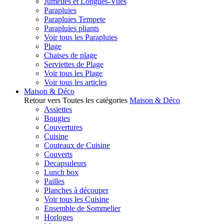
Jumelles et Longues-Vues
Parapluies
Parapluies Tempete
Parapluies pliants
Voir tous les Parapluies
Plage
Chaises de plage
Serviettes de Plage
Voir tous les Plage
Voir tous les articles
Maison & Déco
Retour vers Toutes les catégories
Maison & Déco
Assiettes
Bougies
Couvertures
Cuisine
Couteaux de Cuisine
Couverts
Decapsuleurs
Lunch box
Pailles
Planches à découper
Voir tous les Cuisine
Ensemble de Sommelier
Horloges