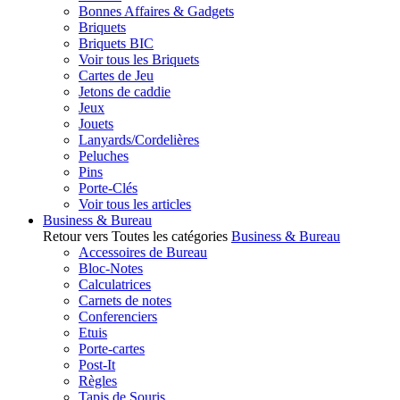
Bonnes Affaires & Gadgets
Briquets
Briquets BIC
Voir tous les Briquets
Cartes de Jeu
Jetons de caddie
Jeux
Jouets
Lanyards/Cordelières
Peluches
Pins
Porte-Clés
Voir tous les articles
Business & Bureau
Retour vers Toutes les catégories
Business & Bureau
Accessoires de Bureau
Bloc-Notes
Calculatrices
Carnets de notes
Conferenciers
Etuis
Porte-cartes
Post-It
Règles
Tapis de Souris