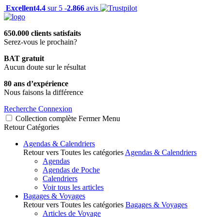
Excellent
4.4
sur 5 -
2.866
avis
650.000 clients satisfaits
Serez-vous le prochain?
BAT gratuit
Aucun doute sur le résultat
80 ans d’expérience
Nous faisons la différence
Recherche
Connexion
Collection complète
Fermer
Menu
Retour
Catégories
Agendas & Calendriers
Retour vers Toutes les catégories
Agendas & Calendriers
Agendas
Agendas de Poche
Calendriers
Voir tous les articles
Bagages & Voyages
Retour vers Toutes les catégories
Bagages & Voyages
Articles de Voyage