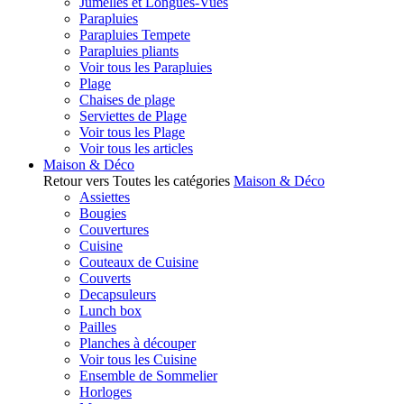
Jumelles et Longues-Vues
Parapluies
Parapluies Tempete
Parapluies pliants
Voir tous les Parapluies
Plage
Chaises de plage
Serviettes de Plage
Voir tous les Plage
Voir tous les articles
Maison & Déco
Retour vers Toutes les catégories
Maison & Déco
Assiettes
Bougies
Couvertures
Cuisine
Couteaux de Cuisine
Couverts
Decapsuleurs
Lunch box
Pailles
Planches à découper
Voir tous les Cuisine
Ensemble de Sommelier
Horloges