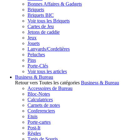
Bonnes Affaires & Gadgets
Briquets
Briquets BIC
Voir tous les Briquets
Cartes de Jeu
Jetons de caddie
Jeux
Jouets
Lanyards/Cordelières
Peluches
Pins
Porte-Clés
Voir tous les articles
Business & Bureau
Retour vers Toutes les catégories
Business & Bureau
Accessoires de Bureau
Bloc-Notes
Calculatrices
Carnets de notes
Conferenciers
Etuis
Porte-cartes
Post-It
Règles
Tapis de Souris