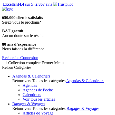
Excellent
4.4
sur 5 -
2.867
avis
650.000 clients satisfaits
Serez-vous le prochain?
BAT gratuit
Aucun doute sur le résultat
80 ans d’expérience
Nous faisons la différence
Recherche
Connexion
Collection complète
Fermer
Menu
Retour
Catégories
Agendas & Calendriers
Retour vers Toutes les catégories
Agendas & Calendriers
Agendas
Agendas de Poche
Calendriers
Voir tous les articles
Bagages & Voyages
Retour vers Toutes les catégories
Bagages & Voyages
Articles de Voyage