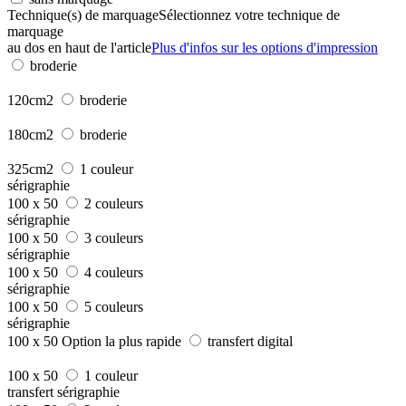
Technique(s) de marquage
Sélectionnez votre technique de
marquage
au dos en haut de l'article
Plus d'infos sur les options d'impression
broderie
120cm2
broderie
180cm2
broderie
325cm2
1 couleur
sérigraphie
100 x 50
2 couleurs
sérigraphie
100 x 50
3 couleurs
sérigraphie
100 x 50
4 couleurs
sérigraphie
100 x 50
5 couleurs
sérigraphie
100 x 50
Option la plus rapide
transfert digital
100 x 50
1 couleur
transfert sérigraphie