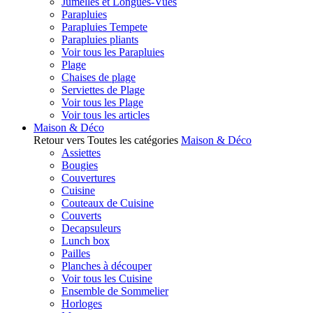
Jumelles et Longues-Vues
Parapluies
Parapluies Tempete
Parapluies pliants
Voir tous les Parapluies
Plage
Chaises de plage
Serviettes de Plage
Voir tous les Plage
Voir tous les articles
Maison & Déco
Retour vers Toutes les catégories
Maison & Déco
Assiettes
Bougies
Couvertures
Cuisine
Couteaux de Cuisine
Couverts
Decapsuleurs
Lunch box
Pailles
Planches à découper
Voir tous les Cuisine
Ensemble de Sommelier
Horloges