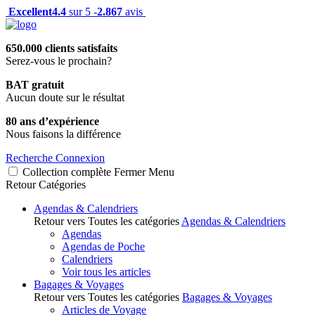
Excellent
4.4
sur 5 -
2.867
avis
650.000 clients satisfaits
Serez-vous le prochain?
BAT gratuit
Aucun doute sur le résultat
80 ans d’expérience
Nous faisons la différence
Recherche
Connexion
Collection complète
Fermer
Menu
Retour
Catégories
Agendas & Calendriers
Retour vers Toutes les catégories
Agendas & Calendriers
Agendas
Agendas de Poche
Calendriers
Voir tous les articles
Bagages & Voyages
Retour vers Toutes les catégories
Bagages & Voyages
Articles de Voyage