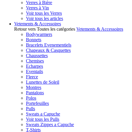
Verres à Bière
Verres à Vin
Voir tous les Verres
Voir tous les articles
Vetements & Accessoires
Retour vers Toutes les catégories
Vetements & Accessoires
Bodywarmers
Bonnets
Bracelets Evenementiels
Chapeaux & Casquettes
Chaussettes
Chemises
Echarpes
Eventails
Fleece
Lunettes de Soleil
Montres
Pantalons
Polos
Portefeuilles
Pulls
Sweats a Capuche
Voir tous les Pulls
Sweats Zippes a Capuche
T-Shirts