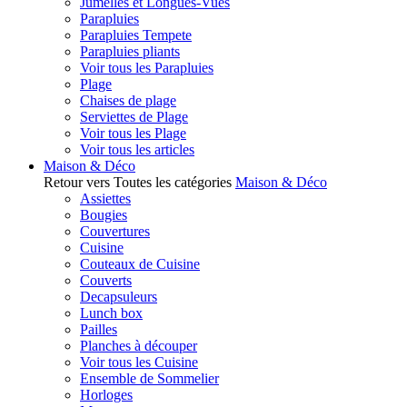
Jumelles et Longues-Vues
Parapluies
Parapluies Tempete
Parapluies pliants
Voir tous les Parapluies
Plage
Chaises de plage
Serviettes de Plage
Voir tous les Plage
Voir tous les articles
Maison & Déco
Retour vers Toutes les catégories
Maison & Déco
Assiettes
Bougies
Couvertures
Cuisine
Couteaux de Cuisine
Couverts
Decapsuleurs
Lunch box
Pailles
Planches à découper
Voir tous les Cuisine
Ensemble de Sommelier
Horloges