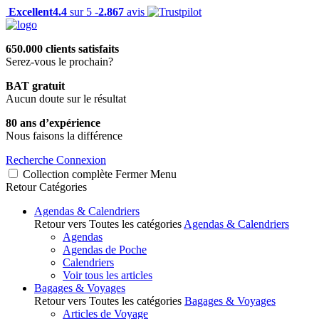
Excellent
4.4
sur 5 -
2.867
avis
650.000 clients satisfaits
Serez-vous le prochain?
BAT gratuit
Aucun doute sur le résultat
80 ans d’expérience
Nous faisons la différence
Recherche
Connexion
Collection complète
Fermer
Menu
Retour
Catégories
Agendas & Calendriers
Retour vers Toutes les catégories
Agendas & Calendriers
Agendas
Agendas de Poche
Calendriers
Voir tous les articles
Bagages & Voyages
Retour vers Toutes les catégories
Bagages & Voyages
Articles de Voyage