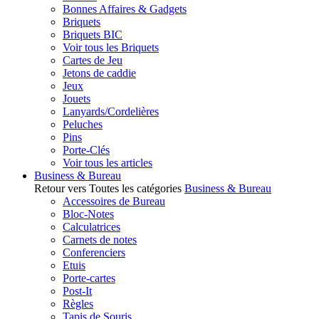
Bonnes Affaires & Gadgets
Briquets
Briquets BIC
Voir tous les Briquets
Cartes de Jeu
Jetons de caddie
Jeux
Jouets
Lanyards/Cordelières
Peluches
Pins
Porte-Clés
Voir tous les articles
Business & Bureau
Retour vers Toutes les catégories
Business & Bureau
Accessoires de Bureau
Bloc-Notes
Calculatrices
Carnets de notes
Conferenciers
Etuis
Porte-cartes
Post-It
Règles
Tapis de Souris