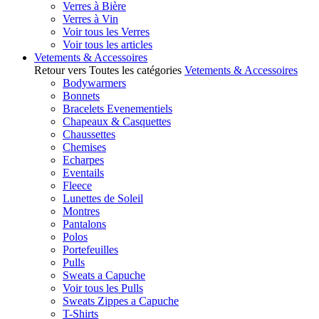
Verres à Bière
Verres à Vin
Voir tous les Verres
Voir tous les articles
Vetements & Accessoires
Retour vers Toutes les catégories
Vetements & Accessoires
Bodywarmers
Bonnets
Bracelets Evenementiels
Chapeaux & Casquettes
Chaussettes
Chemises
Echarpes
Eventails
Fleece
Lunettes de Soleil
Montres
Pantalons
Polos
Portefeuilles
Pulls
Sweats a Capuche
Voir tous les Pulls
Sweats Zippes a Capuche
T-Shirts