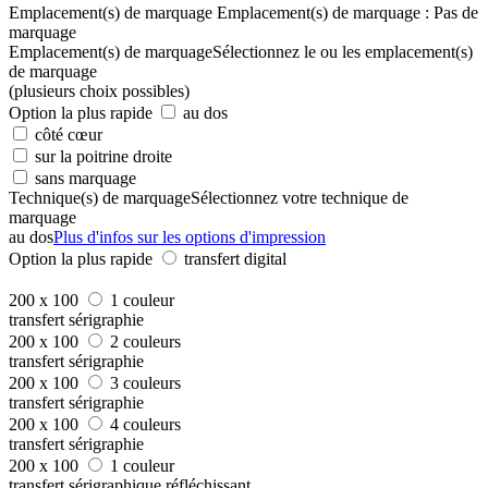
Emplacement(s) de marquage
Emplacement(s) de marquage :
Pas de
marquage
Emplacement(s) de marquage
Sélectionnez le ou les emplacement(s)
de marquage
(plusieurs choix possibles)
Option la plus rapide
au dos
côté cœur
sur la poitrine droite
sans marquage
Technique(s) de marquage
Sélectionnez votre technique de
marquage
au dos
Plus d'infos sur les options d'impression
Option la plus rapide
transfert digital
200 x 100
1 couleur
transfert sérigraphie
200 x 100
2 couleurs
transfert sérigraphie
200 x 100
3 couleurs
transfert sérigraphie
200 x 100
4 couleurs
transfert sérigraphie
200 x 100
1 couleur
transfert sérigraphique réfléchissant