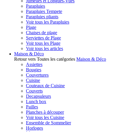
Jumelles et Longues-Vues
Parapluies
Parapluies Tempete
Parapluies pliants
Voir tous les Parapluies
Plage
Chaises de plage
Serviettes de Plage
Voir tous les Plage
Voir tous les articles
Maison & Déco
Retour vers Toutes les catégories
Maison & Déco
Assiettes
Bougies
Couvertures
Cuisine
Couteaux de Cuisine
Couverts
Decapsuleurs
Lunch box
Pailles
Planches à découper
Voir tous les Cuisine
Ensemble de Sommelier
Horloges