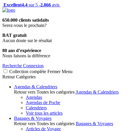
Excellent
4.4
sur 5 -
2.866
avis
650.000 clients satisfaits
Serez-vous le prochain?
BAT gratuit
Aucun doute sur le résultat
80 ans d’expérience
Nous faisons la différence
Recherche
Connexion
Collection complète
Fermer
Menu
Retour
Catégories
Agendas & Calendriers
Retour vers Toutes les catégories
Agendas & Calendriers
Agendas
Agendas de Poche
Calendriers
Voir tous les articles
Bagages & Voyages
Retour vers Toutes les catégories
Bagages & Voyages
Articles de Voyage