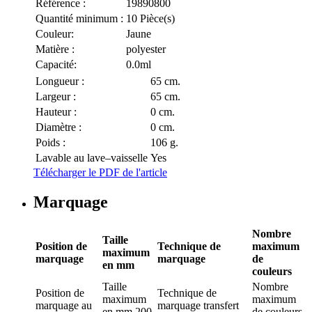
Référence :
19890800
Quantité minimum :
10 Pièce(s)
Couleur:
Jaune
Matière :
polyester
Capacité:
0.0ml
Longueur :
65 cm.
Largeur :
65 cm.
Hauteur :
0 cm.
Diamètre :
0 cm.
Poids :
106 g.
Lavable au lave–vaisselle
Yes
Télécharger le PDF de l'article
Marquage
Nombre
Taille
Position de
Technique de
maximum
maximum
marquage
marquage
de
en mm
couleurs
Taille
Nombre
Position de
Technique de
maximum
maximum
marquage
au
marquage
transfert
en mm
200
de couleurs