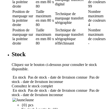
la poitrine
en mm
80 x
de couleurs
digital
droite
80
99
Position de
Taille
Nombre
Technique de
marquage
sur
maximum
maximum
marquage
transfert
la poitrine
en mm
80 x
de couleurs
sérigraphie
droite
80
4
Position de
Taille
Technique de
Nombre
marquage
sur
maximum
marquage
transfert
maximum
la poitrine
en mm
80 x
sérigraphique
de couleurs
droite
80
réfléchissant
-
Stock
Cliquez sur le bouton ci-dessous pour consulter le stock
disponible.
En stock
Pas de stock - date de livraison connue
Pas de
stock - date de livraison inconnue
Consultez le stock complet
En stock
Pas de stock - date de livraison connue
Pas de
stock - date de livraison inconnue
Jaune
{0} pcs