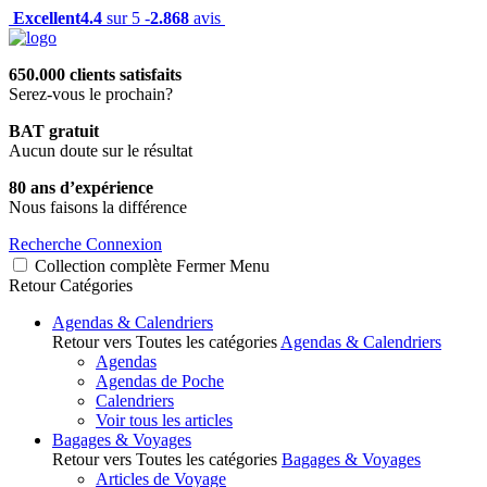
Excellent
4.4
sur 5 -
2.868
avis
650.000 clients satisfaits
Serez-vous le prochain?
BAT gratuit
Aucun doute sur le résultat
80 ans d’expérience
Nous faisons la différence
Recherche
Connexion
Collection complète
Fermer
Menu
Retour
Catégories
Agendas & Calendriers
Retour vers Toutes les catégories
Agendas & Calendriers
Agendas
Agendas de Poche
Calendriers
Voir tous les articles
Bagages & Voyages
Retour vers Toutes les catégories
Bagages & Voyages
Articles de Voyage