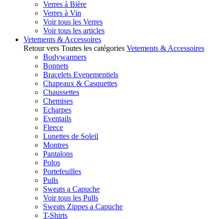
Verres à Bière
Verres à Vin
Voir tous les Verres
Voir tous les articles
Vetements & Accessoires
Retour vers Toutes les catégories
Vetements & Accessoires
Bodywarmers
Bonnets
Bracelets Evenementiels
Chapeaux & Casquettes
Chaussettes
Chemises
Echarpes
Eventails
Fleece
Lunettes de Soleil
Montres
Pantalons
Polos
Portefeuilles
Pulls
Sweats a Capuche
Voir tous les Pulls
Sweats Zippes a Capuche
T-Shirts