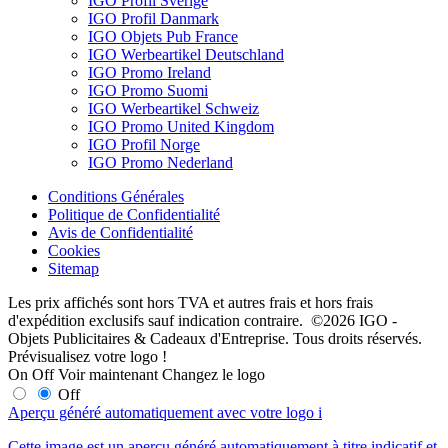
IGO Profil Sverige
IGO Profil Danmark
IGO Objets Pub France
IGO Werbeartikel Deutschland
IGO Promo Ireland
IGO Promo Suomi
IGO Werbeartikel Schweiz
IGO Promo United Kingdom
IGO Profil Norge
IGO Promo Nederland
Conditions Générales
Politique de Confidentialité
Avis de Confidentialité
Cookies
Sitemap
Les prix affichés sont hors TVA et autres frais et hors frais
d'expédition exclusifs sauf indication contraire. ©2026 IGO -
Objets Publicitaires & Cadeaux d'Entreprise. Tous droits réservés.
Prévisualisez votre logo !
On
Off
Voir maintenant
Changez le logo
Off
Aperçu généré automatiquement avec votre logo
i
Cette image est un aperçu généré automatiquement à titre indicatif et