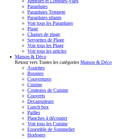
Jumelles et Longues-Vues
Parapluies
Parapluies Tempete
Parapluies pliants
Voir tous les Parapluies
Plage
Chaises de plage
Serviettes de Plage
Voir tous les Plage
Voir tous les articles
Maison & Déco
Retour vers Toutes les catégories
Maison & Déco
Assiettes
Bougies
Couvertures
Cuisine
Couteaux de Cuisine
Couverts
Decapsuleurs
Lunch box
Pailles
Planches à découper
Voir tous les Cuisine
Ensemble de Sommelier
Horloges