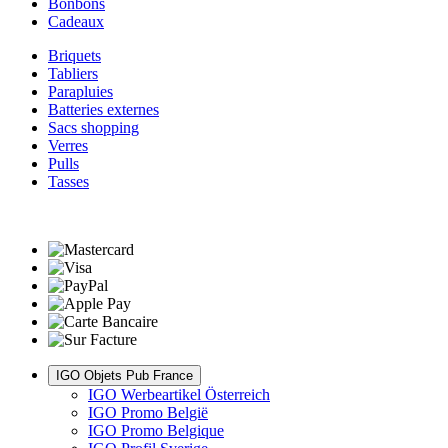
Bonbons
Cadeaux
Briquets
Tabliers
Parapluies
Batteries externes
Sacs shopping
Verres
Pulls
Tasses
IGO Objets Pub France
IGO Werbeartikel Österreich
IGO Promo België
IGO Promo Belgique