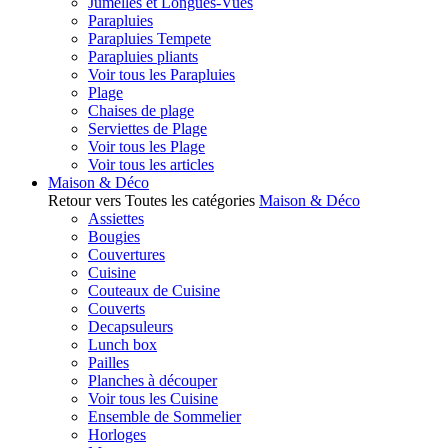
Jumelles et Longues-Vues
Parapluies
Parapluies Tempete
Parapluies pliants
Voir tous les Parapluies
Plage
Chaises de plage
Serviettes de Plage
Voir tous les Plage
Voir tous les articles
Maison & Déco
Retour vers Toutes les catégories
Maison & Déco
Assiettes
Bougies
Couvertures
Cuisine
Couteaux de Cuisine
Couverts
Decapsuleurs
Lunch box
Pailles
Planches à découper
Voir tous les Cuisine
Ensemble de Sommelier
Horloges