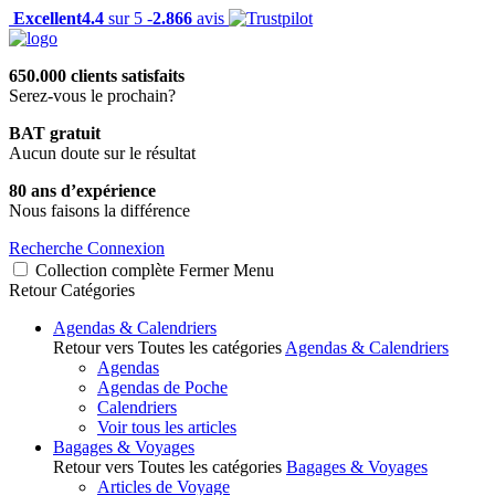
Excellent
4.4
sur 5 -
2.866
avis
650.000 clients satisfaits
Serez-vous le prochain?
BAT gratuit
Aucun doute sur le résultat
80 ans d’expérience
Nous faisons la différence
Recherche
Connexion
Collection complète
Fermer
Menu
Retour
Catégories
Agendas & Calendriers
Retour vers Toutes les catégories
Agendas & Calendriers
Agendas
Agendas de Poche
Calendriers
Voir tous les articles
Bagages & Voyages
Retour vers Toutes les catégories
Bagages & Voyages
Articles de Voyage