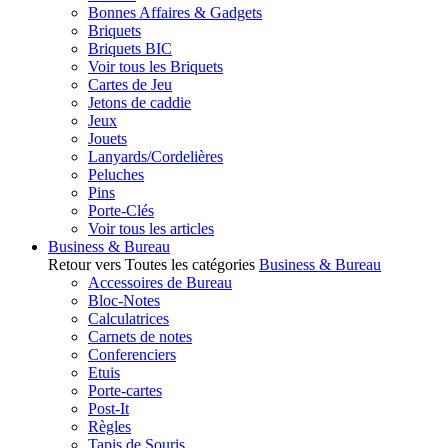
Bonnes Affaires & Gadgets
Briquets
Briquets BIC
Voir tous les Briquets
Cartes de Jeu
Jetons de caddie
Jeux
Jouets
Lanyards/Cordelières
Peluches
Pins
Porte-Clés
Voir tous les articles
Business & Bureau
Retour vers Toutes les catégories
Business & Bureau
Accessoires de Bureau
Bloc-Notes
Calculatrices
Carnets de notes
Conferenciers
Etuis
Porte-cartes
Post-It
Règles
Tapis de Souris